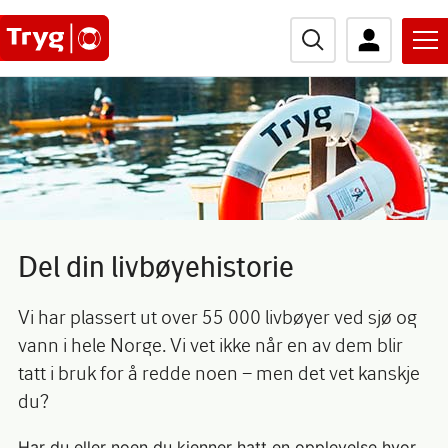
Menu
search
Hopp
toggler
toggler
til
Søk
hovedinnhold
Del din livbøyehistorie
Vi har plassert ut over 55 000 livbøyer ved sjø og
vann i hele Norge. Vi vet ikke når en av dem blir
tatt i bruk for å redde noen – men det vet kanskje
du?
Har du eller noen du kjenner hatt en opplevelse hvor