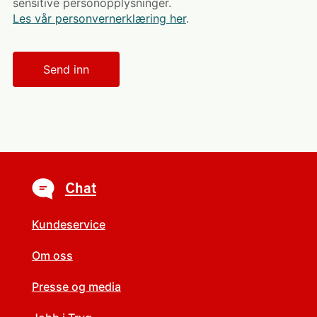
sensitive personopplysninger.
Les vår personvernerklæring her
.
Send inn
Link-
liste
Chat
Kundeservice
Om oss
Presse og media