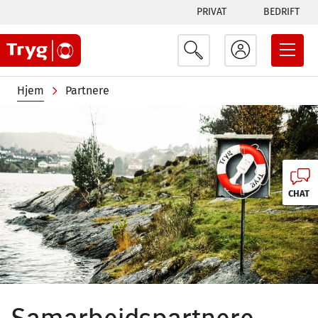
Tabs
Hopp
PRIVAT
BEDRIFT
til
menu
hovedinnhold
Navigasjonssti
Hjem
Partnere
Image
CHAT
Samarbeidspartnere