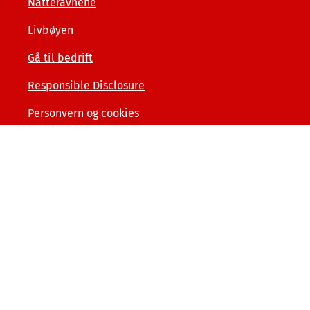
Natteravnene
Livbøyen
Gå til bedrift
Responsible Disclosure
Personvern og cookies
Tilgjengelighetserklæring
Kunde- og forbrukerinformasjon
Åpenhet og menneskerettigheter
Varslerordning