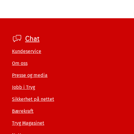
Footer
Chat
private
Kundeservice
Om oss
Presse og media
Jobb i Tryg
Sikkerhet på nettet
Bærekraft
Tryg Magasinet