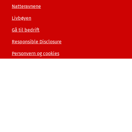
Natteravnene
Livbøyen
Gå til bedrift
Responsible Disclosure
Personvern og cookies
Tilgjengelighetserklæring
Kunde- og forbrukerinformasjon
Åpenhet og menneskerettigheter
Varslerordning