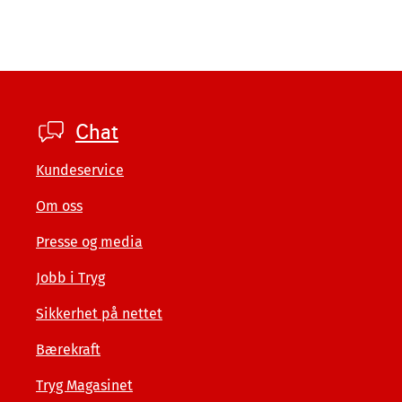
Footer
Chat
private
Kundeservice
Om oss
Presse og media
Jobb i Tryg
Sikkerhet på nettet
Bærekraft
Tryg Magasinet