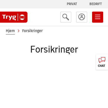
Tabs
Hopp
PRIVAT
BEDRIFT
til
menu
hovedinnhold
Navigasjonssti
Hjem
Forsikringer
Forsikringer
CHAT