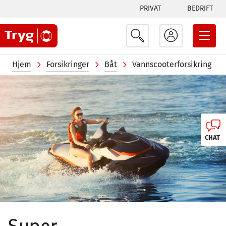
Tabs
Hopp
PRIVAT
BEDRIFT
til
menu
hovedinnhold
Navigasjonssti
Hjem
Forsikringer
Båt
Vannscooterforsikring
Image
CHAT
Super