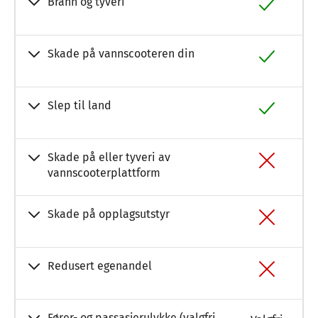
Brann og tyveri
Skade på vannscooteren din
Slep til land
Skade på eller tyveri av
vannscooterplattform
Skade på opplagsutstyr
Redusert egenandel
Fører- og passasjerulykke (valgfri