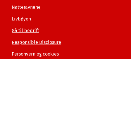
Natteravnene
Livbøyen
Gå til bedrift
Responsible Disclosure
Personvern og cookies
Tilgjengelighetserklæring
Kunde- og forbrukerinformasjon
Åpenhet og menneskerettigheter
Varslerordning