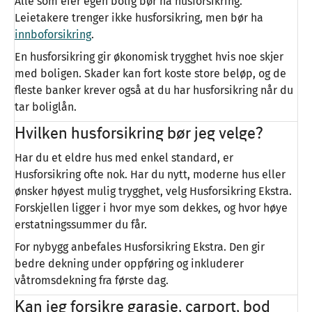
Alle som eier egen bolig bør ha husforsikring.
Leietakere trenger ikke husforsikring, men bør ha
innboforsikring
.
En husforsikring gir økonomisk trygghet hvis noe skjer
med boligen. Skader kan fort koste store beløp, og de
fleste banker krever også at du har husforsikring når du
tar boliglån.
Hvilken husforsikring bør jeg velge?
Har du et eldre hus med enkel standard, er
Husforsikring ofte nok. Har du nytt, moderne hus eller
ønsker høyest mulig trygghet, velg Husforsikring Ekstra.
Forskjellen ligger i hvor mye som dekkes, og hvor høye
erstatningssummer du får.
For nybygg anbefales Husforsikring Ekstra. Den gir
bedre dekning under oppføring og inkluderer
våtromsdekning fra første dag.
Kan jeg forsikre garasje, carport, bod