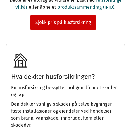
Dette er et utdrag av vilkårene. Last ned
fullstendige
vilkår
eller åpne et
produktsammendrag (IPID)
.
Sjekk pris på husforsikring
Hva dekker husforsikringen?
En husforsikring beskytter boligen din mot skader
og tap.
Den dekker vanligvis skader på selve bygningen,
faste installasjoner og eiendeler ved hendelser
som brann, vannskade, innbrudd, flom eller
skadedyr.