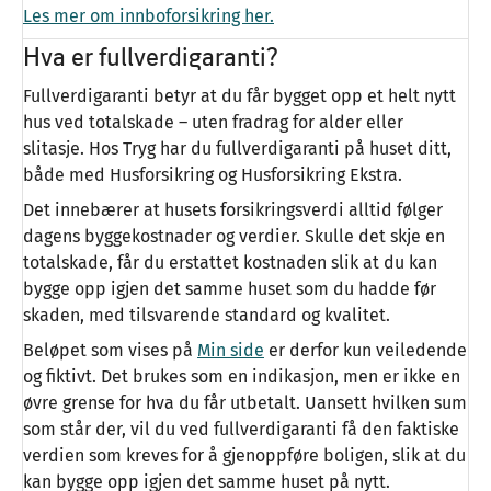
Les mer om innboforsikring her.
Hva er fullverdigaranti?
Fullverdigaranti betyr at du får bygget opp et helt nytt
hus ved totalskade – uten fradrag for alder eller
slitasje. Hos Tryg har du fullverdigaranti på huset ditt,
både med Husforsikring og Husforsikring Ekstra.
Det innebærer at husets forsikringsverdi alltid følger
dagens byggekostnader og verdier. Skulle det skje en
totalskade, får du erstattet kostnaden slik at du kan
bygge opp igjen det samme huset som du hadde før
skaden, med tilsvarende standard og kvalitet.
Beløpet som vises på
Min side
er derfor kun veiledende
og fiktivt. Det brukes som en indikasjon, men er ikke en
øvre grense for hva du får utbetalt. Uansett hvilken sum
som står der, vil du ved fullverdigaranti få den faktiske
verdien som kreves for å gjenoppføre boligen, slik at du
kan bygge opp igjen det samme huset på nytt.