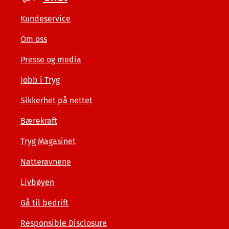
private
Kundeservice
Om oss
Presse og media
Jobb i Tryg
Sikkerhet på nettet
Bærekraft
Tryg Magasinet
Natteravnene
Livbøyen
Gå til bedrift
Responsible Disclosure