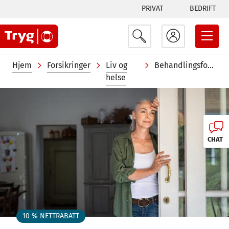
Tabs
Hopp
PRIVAT
BEDRIFT
til
menu
hovedinnhold
Navigasjonssti
Hjem
Forsikringer
Liv og
Behandlingsforsikring
helse
Image
CHAT
10 % NETTRABATT