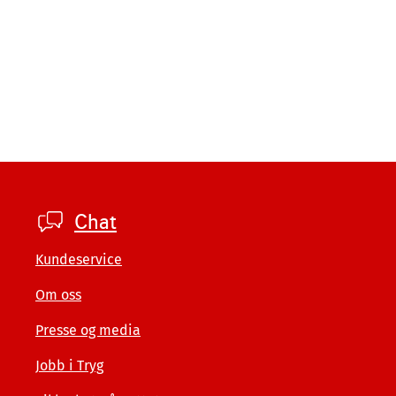
Footer
Chat
private
Kundeservice
Om oss
Presse og media
Jobb i Tryg