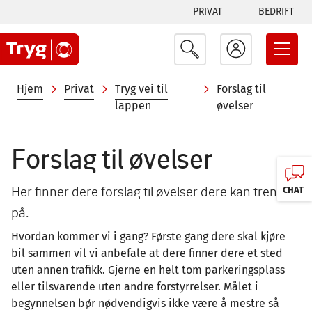
Tabs
Hopp
PRIVAT
BEDRIFT
til
menu
hovedinnhold
Navigasjonssti
Hjem
Privat
Tryg vei til
Forslag til
lappen
øvelser
Forslag til øvelser
Her finner dere forslag til øvelser dere kan trene
CHAT
på.
Hvordan kommer vi i gang? Første gang dere skal kjøre
bil sammen vil vi anbefale at dere finner dere et sted
uten annen trafikk. Gjerne en helt tom parkeringsplass
eller tilsvarende uten andre forstyrrelser. Målet i
begynnelsen bør nødvendigvis ikke være å mestre så