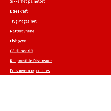
Sikkerhet på nettet
Bærekraft
Tryg Magasinet
Natteravnene
Livbøyen
Gå til bedrift
Responsible Disclosure
Personvern og cookies
Tilgjengelighetserklæring
Kunde- og forbrukerinformasjon
Åpenhet og menneskerettigheter
Varslerordning