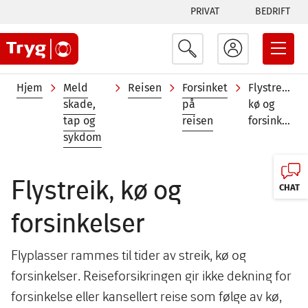
Tabs
Hopp
PRIVAT
BEDRIFT
til
menu
hovedinnhold
Navigasjonssti
Hjem
Meld
Reisen
Forsinket
Flystreik,
skade,
på
kø og
tap og
reisen
forsinkelser
sykdom
Flystreik, kø og
CHAT
forsinkelser
Flyplasser rammes til tider av streik, kø og
forsinkelser. Reiseforsikringen gir ikke dekning for
forsinkelse eller kansellert reise som følge av kø,