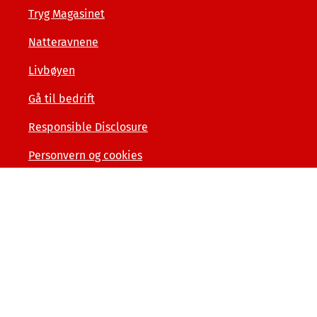
Tryg Magasinet
Natteravnene
Livbøyen
Gå til bedrift
Responsible Disclosure
Personvern og cookies
Tilgjengelighetserklæring
Kunde- og forbrukerinformasjon
Åpenhet og menneskerettigheter
Varslerordning