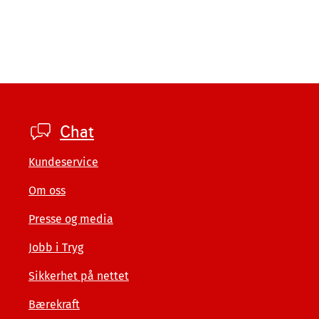
Footer
Chat
private
Kundeservice
Om oss
Presse og media
Jobb i Tryg
Sikkerhet på nettet
Bærekraft