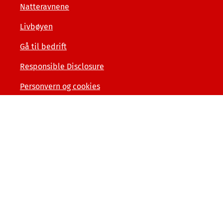
Natteravnene
Livbøyen
Gå til bedrift
Responsible Disclosure
Personvern og cookies
Tilgjengelighetserklæring
Kunde- og forbrukerinformasjon
Åpenhet og menneskerettigheter
Varslerordning