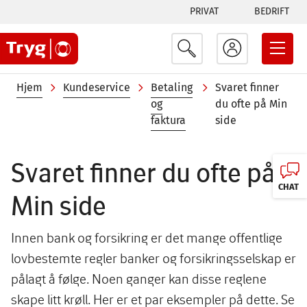
Tabs
Hopp
PRIVAT
BEDRIFT
til
menu
hovedinnhold
Navigasjonssti
Hjem
Kundeservice
Betaling
Svaret finner
og
du ofte på Min
faktura
side
Svaret finner du ofte på
CHAT
Min side
Innen bank og forsikring er det mange offentlige
lovbestemte regler banker og forsikringsselskap er
pålagt å følge. Noen ganger kan disse reglene
skape litt krøll. Her er et par eksempler på dette. Se