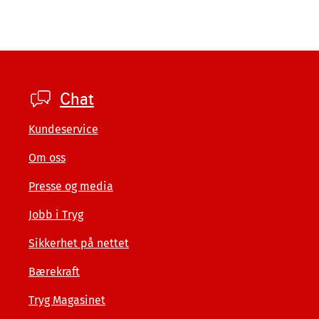
Footer
Chat
private
Kundeservice
Om oss
Presse og media
Jobb i Tryg
Sikkerhet på nettet
Bærekraft
Tryg Magasinet