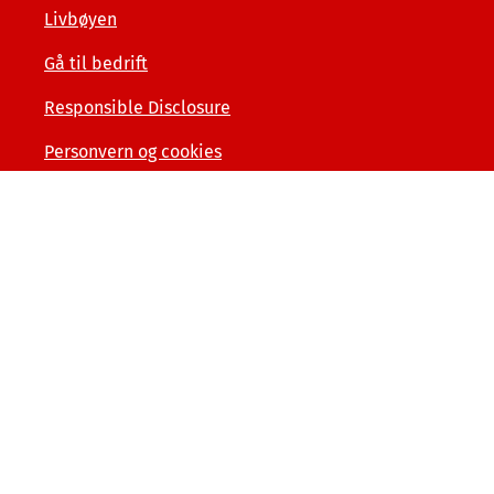
Livbøyen
Gå til bedrift
Responsible Disclosure
Personvern og cookies
Tilgjengelighetserklæring
Kunde- og forbrukerinformasjon
Åpenhet og menneskerettigheter
Varslerordning