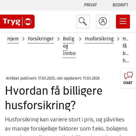
Tabs
Hopp
PRIVAT
BEDRIFT
til
menu
hovedinnhold
Navigasjonssti
Hjem
Forsikringer
Bolig
Husforsikring
Hvor
og
få
innbo
billig
husforsikring?
Artikkel publisert: 17.03.2025, sist oppdatert: 11.03.2026
CHAT
Hvordan få billigere
husforsikring?
Husforsikring kan variere stort i pris, og påvirkes
av mange forskjellige faktorer som f.eks. boligens