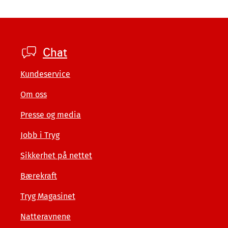
Footer
Chat
private
Kundeservice
Om oss
Presse og media
Jobb i Tryg
Sikkerhet på nettet
Bærekraft
Tryg Magasinet
Natteravnene