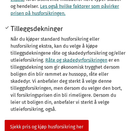
og hendelser.
Les også hvilke faktorer som påvirker
prisen på husforsikringen.
Tilleggsdekninger
Når du kjøper standard husforsikring eller
husforsikring ekstra, kan du velge å kjøpe
tilleggsdekningene råte og skadedyrforsikring og/eller
utleieforsikring.
Råte og skadedyrforsikringen
er en
tilleggsdekning som gir økonomisk trygghet dersom
boligen din blir rammet av hussopp, råte eller
skadedyr. Vi anbefaler deg sterkt å velge denne
tilleggsforsikringen, men dersom du velger den bort,
vil forsikringsprisen din bli rimeligere. Dersom du
leier ut boligen din, anbefaler vi sterkt å velge
utleieforsikring, også.
Sjekk pris og kjøp husforsikring her