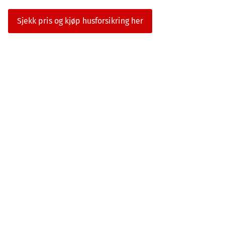
Sjekk pris og kjøp husforsikring her