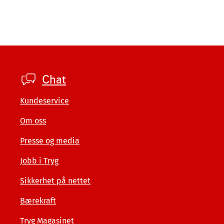
Footer
Chat
private
Kundeservice
Om oss
Presse og media
Jobb i Tryg
Sikkerhet på nettet
Bærekraft
Tryg Magasinet