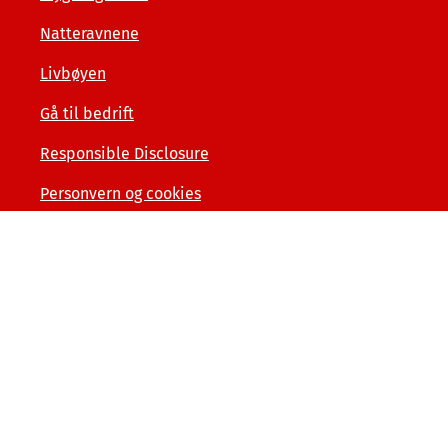
Natteravnene
Livbøyen
Gå til bedrift
Responsible Disclosure
Personvern og cookies
Tilgjengelighetserklæring
Kunde- og forbrukerinformasjon
Åpenhet og menneskerettigheter
Varslerordning