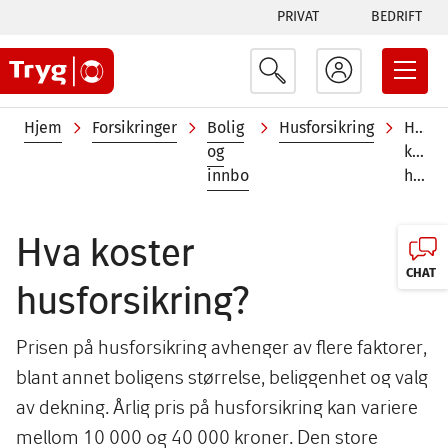
Tabs
Hopp
PRIVAT
BEDRIFT
til
menu
hovedinnhold
Navigasjonssti
Hjem
Forsikringer
Bolig
Husforsikring
Hva
og
koste
innbo
husforsikring?
Hva koster
CHAT
husforsikring?
Prisen på husforsikring avhenger av flere faktorer,
blant annet boligens størrelse, beliggenhet og valg
av dekning. Årlig pris på husforsikring kan variere
mellom 10 000 og 40 000 kroner. Den store