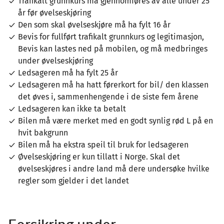
Trafikalt grunnkurs må gjennomføres av alle under 25
år før øvelseskjøring​
Den som skal øvelseskjøre må ha fylt 16 år ​
Bevis for fullført trafikalt grunnkurs og legitimasjon​,
Bevis kan lastes ned på mobilen, og må medbringes
under øvelseskjøring​
Ledsageren må ha fylt 25 år ​
Ledsageren må ha hatt førerkort for bil/ den klassen
det øves i, sammenhengende i de siste fem årene​
Ledsageren kan ikke ta betalt​
Bilen må være merket med en godt synlig rød L på en
hvit bakgrunn​
Bilen må ha ekstra speil til bruk for ledsageren
​Øvelseskjøring er kun tillatt i Norge. Skal det
øvelseskjøres i andre land må dere undersøke hvilke
regler som gjelder i det landet