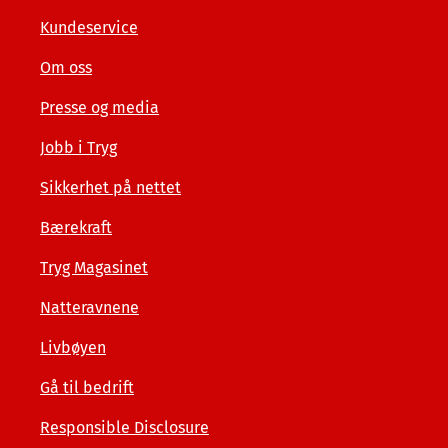
private
Kundeservice
Om oss
Presse og media
Jobb i Tryg
Sikkerhet på nettet
Bærekraft
Tryg Magasinet
Natteravnene
Livbøyen
Gå til bedrift
Responsible Disclosure