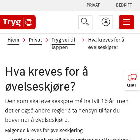
Tabs
Hopp
PRIVAT
BEDRIFT
til
menu
hovedinnhold
Navigasjonssti
Hjem
Privat
Tryg vei til
Hva kreves for å
lappen
øvelseskjøre?
Hva kreves for å
øvelseskjøre?
CHAT
Den som skal øvelseskjøre må ha fylt 16 år, men
det er også andre regler å ta hensyn til før du
begynner å øvelseskjøre.
Følgende kreves for øvelseskjøring: