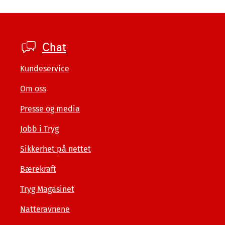
Footer
Chat
private
Kundeservice
Om oss
Presse og media
Jobb i Tryg
Sikkerhet på nettet
Bærekraft
Tryg Magasinet
Natteravnene