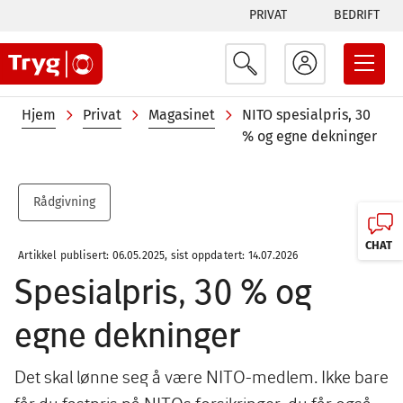
Tabs
Hopp
PRIVAT
BEDRIFT
til
menu
hovedinnhold
Navigasjonssti
Hjem
Privat
Magasinet
NITO spesialpris, 30
% og egne dekninger
Rådgivning
CHAT
Artikkel publisert: 06.05.2025, sist oppdatert: 14.07.2026
Spesialpris, 30 % og
egne dekninger
Det skal lønne seg å være NITO-medlem. Ikke bare