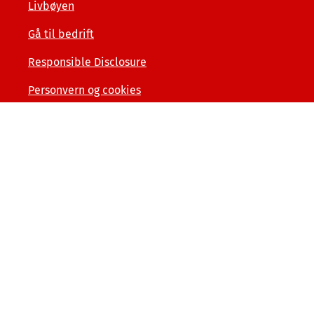
Livbøyen
Gå til bedrift
Responsible Disclosure
Personvern og cookies
Tilgjengelighetserklæring
Kunde- og forbrukerinformasjon
Åpenhet og menneskerettigheter
Varslerordning
Sammenlign våre priser med andre selskaper på