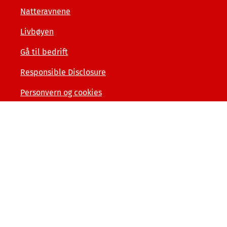
Natteravnene
Livbøyen
Gå til bedrift
Responsible Disclosure
Personvern og cookies
Tilgjengelighetserklæring
Kunde- og forbrukerinformasjon
Åpenhet og menneskerettigheter
Varslerordning