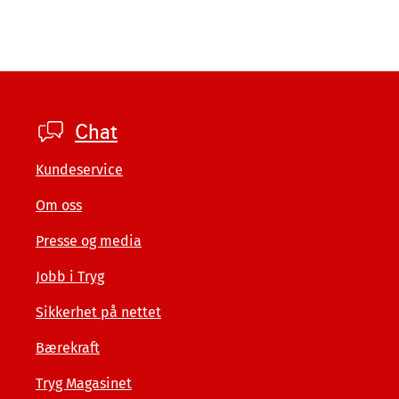
Footer
Chat
private
Kundeservice
Om oss
Presse og media
Jobb i Tryg
Sikkerhet på nettet
Bærekraft
Tryg Magasinet