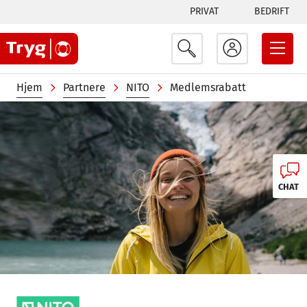
Tabs
Hopp
PRIVAT
BEDRIFT
til
menu
hovedinnhold
Navigasjonssti
Hjem
Partnere
NITO
Medlemsrabatt
Image
CHAT
Image