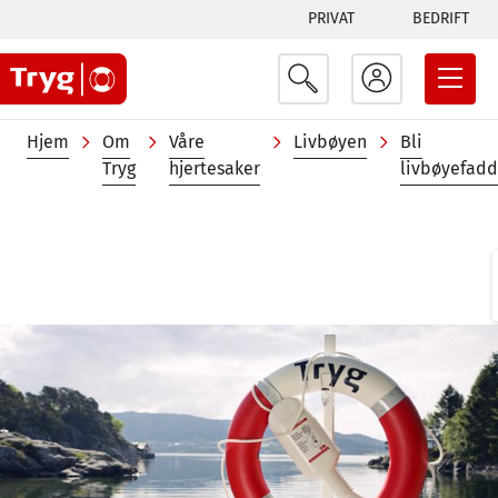
Tabs
Hopp
PRIVAT
BEDRIFT
til
menu
hovedinnhold
Navigasjonssti
Hjem
Om
Våre
Livbøyen
Bli
Tryg
hjertesaker
livbøyefadd
Image