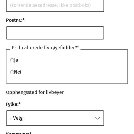
Postnr.:
Er du allerede livbøyefadder?
Ja
Nei
Opphengssted for livbøyer
Fylke: