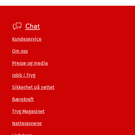
Footer
Chat
private
Kundeservice
Om oss
Presse og media
Jobb i Tryg
Sikkerhet på nettet
Bærekraft
Tryg Magasinet
Natteravnene