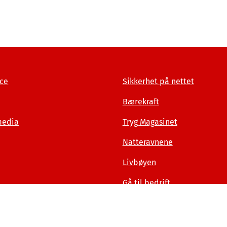
ce
Sikkerhet på nettet
Bærekraft
media
Tryg Magasinet
Natteravnene
Livbøyen
Gå til bedrift