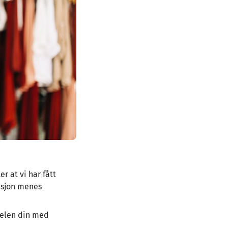
r at vi har fått
asjon menes
delen din med