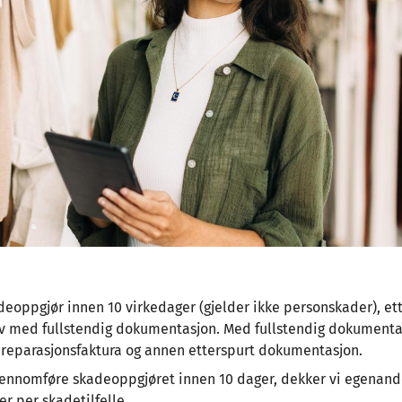
deoppgjør innen 10 virkedager (gjelder ikke personskader), ette
v med fullstendig dokumentasjon. Med fullstendig dokument
, reparasjonsfaktura og annen etterspurt dokumentasjon.
 gjennomføre skadeoppgjøret innen 10 dager, dekker vi egenan
er per skadetilfelle.