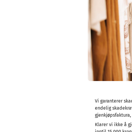
Vi garanterer ska
endelig skadekra
gjenkjøpsfaktura
Klarer vi ikke å
inntil 15 000 kron