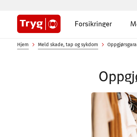
Hopp
til
Sub
hovedinnhold
Forsikringer
M
menu
Private
Navigasjonssti
Hjem
Meld skade, tap og sykdom
Oppgjørsgara
Oppgj
Image