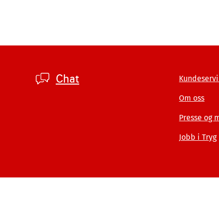
Footer
Chat
Kundeservi
private
Om oss
Presse og 
Jobb i Tryg