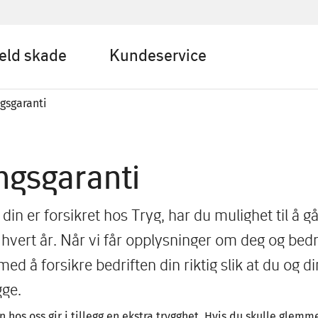
eld skade
Kundeservice
gsgaranti
ngsgaranti
 din er forsikret hos Tryg, har du mulighet til å 
 hvert år. Når vi får opplysninger om deg og bedr
med å forsikre bedriften din riktig slik at du og d
gge.
 hos oss gir i tillegg en ekstra trygghet. Hvis du skulle glem