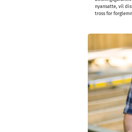
nyansatte, vil di
tross for forgle
Image