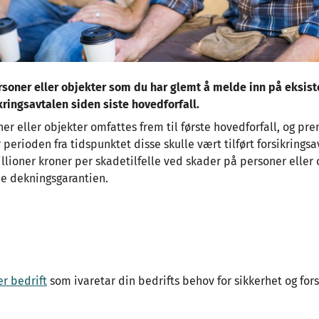
rsoner eller objekter som du har glemt å melde inn på eksis
kringsavtalen siden siste hovedforfall.
r eller objekter omfattes frem til første hovedforfall, og pr
 perioden fra tidspunktet disse skulle vært tilført forsikrings
illioner kroner per skadetilfelle ved skader på personer eller
e dekningsgarantien.
er bedrift
som ivaretar din bedrifts behov for sikkerhet og fors