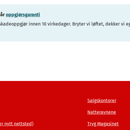
vår
oppgjørsgaranti
skadeoppgjør innen 10 virkedager. Bryter vi løftet, dekker vi
Salgskontorer
Natteravnene
er nytt nettsted)
Tryg Magasinet