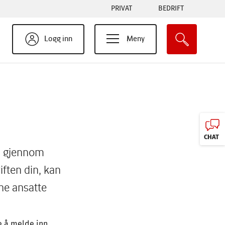
Tabs
PRIVAT
BEDRIFT
menu
Logg inn
Meny
CHAT
gå gjennom
iften din, kan
ine ansatte
me å melde inn