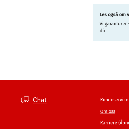
Les også om 
Vi garanterer 
din.
Footer
Chat
Kundeservice
company
Om oss
Karriere (Åpn