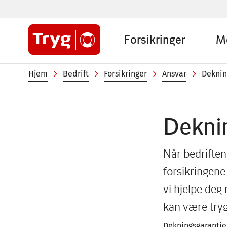
Hopp
til
Sub
hovedinnhold
Forsikringer
M
menu
Company
Navigasjonssti
Hjem
Bedrift
Forsikringer
Ansvar
Deknin
Dekni
Når bedriften
forsikringene
vi hjelpe deg 
kan være try
Dekningsgarantien