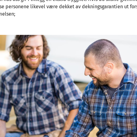
sse personene likevel være dekket av dekningsgarantien ut forsi
mmelsen;