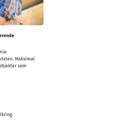
terende
emie
avtalen. Maksimal
 objekter som
ikring.