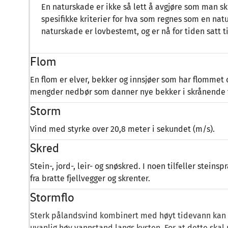
En naturskade er ikke så lett å avgjøre som man sku
spesifikke kriterier for hva som regnes som en na
naturskade er lovbestemt, og er nå for tiden satt t
Flom
En flom er elver, bekker og innsjøer som har flommet 
mengder nedbør som danner nye bekker i skrånende 
Storm
Vind med styrke over 20,8 meter i sekundet (m/s).
Skred
Stein-, jord-, leir- og snøskred. I noen tilfeller steins
fra bratte fjellvegger og skrenter.
Stormflo
Sterk pålandsvind kombinert med høyt tidevann kan fø
uvanlig høy vannstand langs kysten. For at dette ska