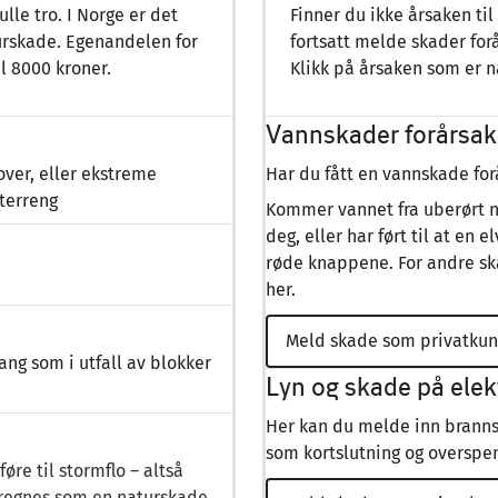
lle tro. I Norge er det
Finner du ikke årsaken til
turskade. Egenandelen for
fortsatt melde skader for
il 8000 kroner.
Klikk på årsaken som er n
Vannskader forårsake
over, eller ekstreme
Har du fått en vannskade for
terreng
Kommer vannet fra uberørt na
deg, eller har ført til at e
røde knappene. For andre sk
her.
Meld skade som privatku
prang som i utfall av blokker
Lyn og skade på elek
Her kan du melde inn brannsk
som kortslutning og overspe
re til stormflo – altså
l regnes som en naturskade,