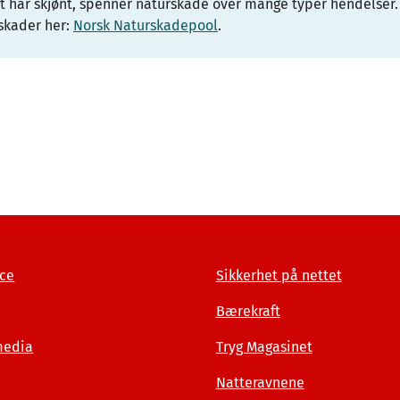
t har skjønt, spenner naturskade over mange typer hendelser.
skader her:
Norsk Naturskadepool
.
ce
Sikkerhet på nettet
Bærekraft
media
Tryg Magasinet
Natteravnene