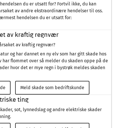
 hendelsen du er utsatt for? Fortvil ikke, du kan
årsaket av andre ekstraordinære hendelser til oss.
ærmest hendelsen du er utsatt for:
t av kraftig regnvær
årsaket av kraftig regnvær?
tur og har dannet en ny elv som har gitt skade hos
n elv har flommet over så melder du skaden oppe på de
ader hvor det er mye regn i bystrøk meldes skaden
nde
Meld skade som bedriftskunde
triske ting
ader, sot, lynnedslag og andre elektriske skader
nning.