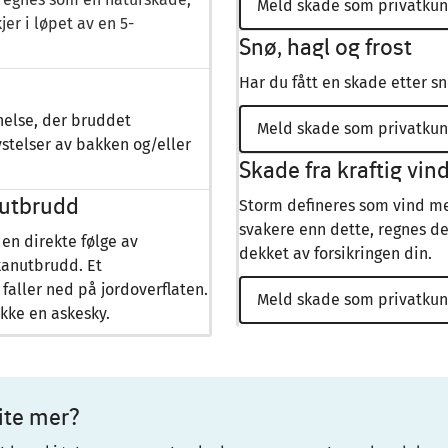
Meld skade som privatku
r i løpet av en 5-
Snø, hagl og frost
Har du fått en skade etter snø
nnelse, der bruddet
Meld skade som privatku
stelser av bakken og/eller
Skade fra kraftig vin
nutbrudd
Storm defineres som vind me
svakere enn dette, regnes d
en direkte følge av
dekket av forsikringen din.
lkanutbrudd. Et
aller ned på jordoverflaten.
Meld skade som privatku
kke en askesky.
 vite mer?