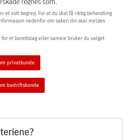
rskade regnes som.
 et vidt begrep. For at du skal få riktig behandling
 informasjon nedenfor om saken din skal meldes
for et borettslag eller sameie bruker du valget
om privatkunde
om bedriftskunde
iteriene?