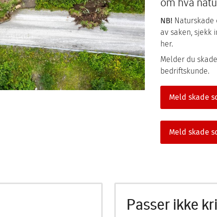
om hva natu
NB!
Naturskade er
av saken, sjekk
her.
Melder du skade 
bedriftskunde.
Meld skade s
Meld skade s
Passer ikke kr