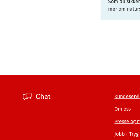
Som du sikker
mer om natur
Footer
Chat
Kundeservi
private
Om oss
Presse og 
Jobb i Tryg