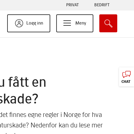
Tabs
PRIVAT
BEDRIFT
menu
Logg inn
Meny
 fått en
CHAT
skade?
det finnes egne regler i Norge for hva
aturskade? Nedenfor kan du lese mer