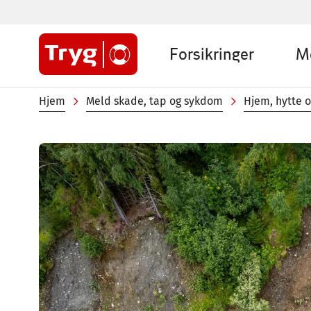
Hopp
til
Sub
hovedinnhold
Forsikringer
M
menu
Private
Navigasjonssti
Hjem
Meld skade, tap og sykdom
Hjem, hytte 
Image