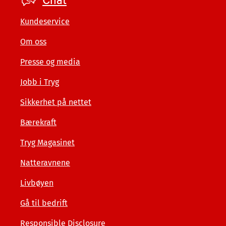
private
Kundeservice
Om oss
Presse og media
Jobb i Tryg
Sikkerhet på nettet
Bærekraft
Tryg Magasinet
Natteravnene
Livbøyen
Gå til bedrift
Responsible Disclosure