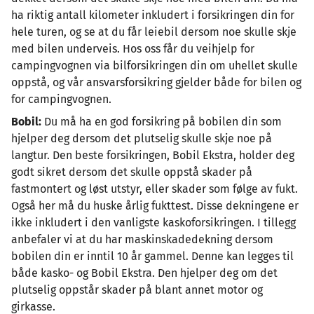
ha riktig antall kilometer inkludert i forsikringen din for
hele turen, og se at du får leiebil dersom noe skulle skje
med bilen underveis. Hos oss får du veihjelp for
campingvognen via bilforsikringen din om uhellet skulle
oppstå, og vår ansvarsforsikring gjelder både for bilen og
for campingvognen.
Bobil:
Du må ha en god forsikring på bobilen din som
hjelper deg dersom det plutselig skulle skje noe på
langtur. Den beste forsikringen, Bobil Ekstra, holder deg
godt sikret dersom det skulle oppstå skader på
fastmontert og løst utstyr, eller skader som følge av fukt.
Også her må du huske årlig fukttest. Disse dekningene er
ikke inkludert i den vanligste kaskoforsikringen. I tillegg
anbefaler vi at du har maskinskadedekning dersom
bobilen din er inntil 10 år gammel. Denne kan legges til
både kasko- og Bobil Ekstra. Den hjelper deg om det
plutselig oppstår skader på blant annet motor og
girkasse.