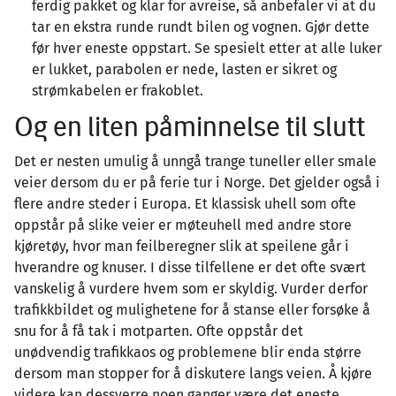
ferdig pakket og klar for avreise, så anbefaler vi at du
tar en ekstra runde rundt bilen og vognen. Gjør dette
før hver eneste oppstart. Se spesielt etter at alle luker
er lukket, parabolen er nede, lasten er sikret og
strømkabelen er frakoblet.
Og en liten påminnelse til slutt
Det er nesten umulig å unngå trange tuneller eller smale
veier dersom du er på ferie tur i Norge. Det gjelder også i
flere andre steder i Europa. Et klassisk uhell som ofte
oppstår på slike veier er møteuhell med andre store
kjøretøy, hvor man feilberegner slik at speilene går i
hverandre og knuser. I disse tilfellene er det ofte svært
vanskelig å vurdere hvem som er skyldig. Vurder derfor
trafikkbildet og mulighetene for å stanse eller forsøke å
snu for å få tak i motparten. Ofte oppstår det
unødvendig trafikkaos og problemene blir enda større
dersom man stopper for å diskutere langs veien. Å kjøre
videre kan dessverre noen ganger være det eneste