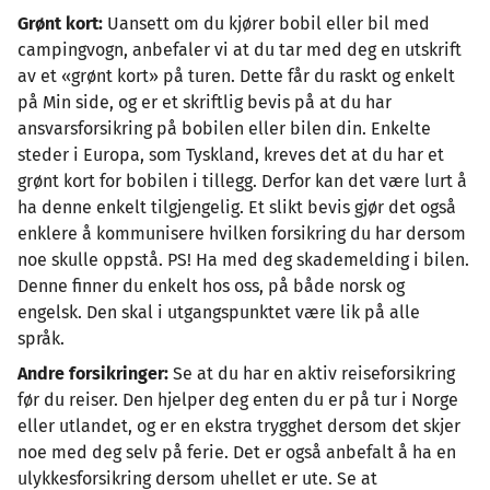
Grønt kort:
Uansett om du kjører bobil eller bil med
campingvogn, anbefaler vi at du tar med deg en utskrift
av et «grønt kort» på turen. Dette får du raskt og enkelt
på Min side, og er et skriftlig bevis på at du har
ansvarsforsikring på bobilen eller bilen din. Enkelte
steder i Europa, som Tyskland, kreves det at du har et
grønt kort for bobilen i tillegg. Derfor kan det være lurt å
ha denne enkelt tilgjengelig. Et slikt bevis gjør det også
enklere å kommunisere hvilken forsikring du har dersom
noe skulle oppstå. PS! Ha med deg skademelding i bilen.
Denne finner du enkelt hos oss, på både norsk og
engelsk. Den skal i utgangspunktet være lik på alle
språk.
Andre forsikringer:
Se at du har en aktiv reiseforsikring
før du reiser. Den hjelper deg enten du er på tur i Norge
eller utlandet, og er en ekstra trygghet dersom det skjer
noe med deg selv på ferie. Det er også anbefalt å ha en
ulykkesforsikring dersom uhellet er ute. Se at