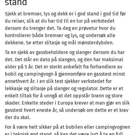
stand
Sjekk at bremser, lys og dekk er i god stand i god tid før
du reiser, slik at du har tid til en tur på verkstedet
dersom du trenger det. Ta deg en prøvetur hvor du
kontrollerer både bremser og lys, og undersøk alle
dekkene. Se etter slitasje og mål mønsterdybden.
Ta en sjekk av gassbeholdere og slanger dersom du har
det. Det står en dato på slangen, og den har maksimal
alder på 5 år. Det er sterkt anbefalt fra forhandlere av
bobil og campingvogn å gjennomføre en gasstest minst
annethvert år. I en slik test sjekker verkstedet for
lekkasje og slitasje på slanger og regulator. Dette er et
enkelt tiltak for å unngå at det oppstår brann og store
skader. Enkelte steder i Europa krever at man gjør en slik
gasstest hvert eneste år, så undersøk om dette er et krav
der du skal.
For å være helt sikker på at bobilen eller campingvognen
er i teknisk god stand, så kan det være lurt å ta en full