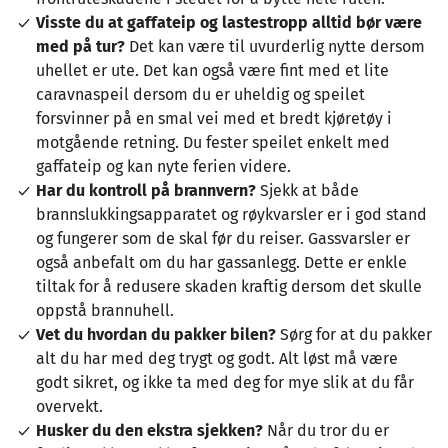
Visste du at gaffateip og lastestropp alltid bør være
med på tur?
Det kan være til uvurderlig nytte dersom
uhellet er ute. Det kan også være fint med et lite
caravnaspeil dersom du er uheldig og speilet
forsvinner på en smal vei med et bredt kjøretøy i
motgående retning. Du fester speilet enkelt med
gaffateip og kan nyte ferien videre.
Har du kontroll på brannvern?
Sjekk at både
brannslukkingsapparatet og røykvarsler er i god stand
og fungerer som de skal før du reiser. Gassvarsler er
også anbefalt om du har gassanlegg. Dette er enkle
tiltak for å redusere skaden kraftig dersom det skulle
oppstå brannuhell.
Vet du hvordan du pakker bilen?
Sørg for at du pakker
alt du har med deg trygt og godt. Alt løst må være
godt sikret, og ikke ta med deg for mye slik at du får
overvekt.
Husker du den ekstra sjekken?
Når du tror du er