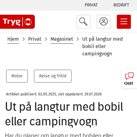
Tabs
Hopp
PRIVAT
BEDRIFT
til
menu
hovedinnhold
Navigasjonssti
Hjem
Privat
Magasinet
Ut på langtur med
bobil eller
campingvogn
Motor
Reise og fritid
CHAT
Artikkel publisert: 02.05.2025, sist oppdatert: 29.07.2026
Ut på langtur med bobil
eller campingvogn
Har du planer om langtur med bobilen eller