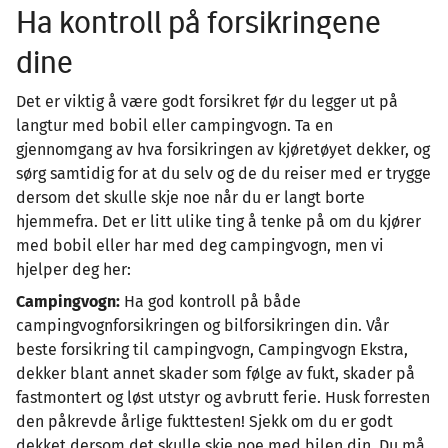
Ha kontroll på forsikringene
dine
Det er viktig å være godt forsikret før du legger ut på
langtur med bobil eller campingvogn. Ta en
gjennomgang av hva forsikringen av kjøretøyet dekker, og
sørg samtidig for at du selv og de du reiser med er trygge
dersom det skulle skje noe når du er langt borte
hjemmefra. Det er litt ulike ting å tenke på om du kjører
med bobil eller har med deg campingvogn, men vi
hjelper deg her:
Campingvogn:
Ha god kontroll på både
campingvognforsikringen og bilforsikringen din. Vår
beste forsikring til campingvogn, Campingvogn Ekstra,
dekker blant annet skader som følge av fukt, skader på
fastmontert og løst utstyr og avbrutt ferie. Husk forresten
den påkrevde årlige fukttesten! Sjekk om du er godt
dekket dersom det skulle skje noe med bilen din. Du må