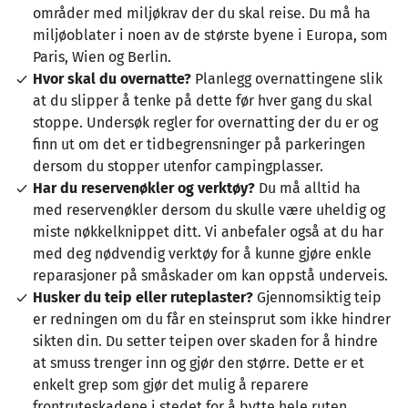
områder med miljøkrav der du skal reise. Du må ha
miljøoblater i noen av de største byene i Europa, som
Paris, Wien og Berlin.
Hvor skal du overnatte?
Planlegg overnattingene slik
at du slipper å tenke på dette før hver gang du skal
stoppe. Undersøk regler for overnatting der du er og
finn ut om det er tidbegrensninger på parkeringen
dersom du stopper utenfor campingplasser.
Har du reservenøkler og verktøy?
Du må alltid ha
med reservenøkler dersom du skulle være uheldig og
miste nøkkelknippet ditt. Vi anbefaler også at du har
med deg nødvendig verktøy for å kunne gjøre enkle
reparasjoner på småskader om kan oppstå underveis.
Husker du teip eller ruteplaster?
Gjennomsiktig teip
er redningen om du får en steinsprut som ikke hindrer
sikten din. Du setter teipen over skaden for å hindre
at smuss trenger inn og gjør den større. Dette er et
enkelt grep som gjør det mulig å reparere
frontruteskadene i stedet for å bytte hele ruten.