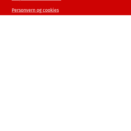
Personvern og cookies
Tilgjengelighetserklæring
Kunde- og forbrukerinformasjon
Åpenhet og menneskerettigheter
Varslerordning
Sammenlign våre priser med andre selskaper på
finansportalen.no
© Tryg Forsikring 2026
Postboks 7070, 5020 Bergen