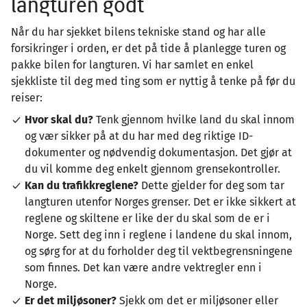
langturen godt
Når du har sjekket bilens tekniske stand og har alle
forsikringer i orden, er det på tide å planlegge turen og
pakke bilen for langturen. Vi har samlet en enkel
sjekkliste til deg med ting som er nyttig å tenke på før du
reiser:
Hvor skal du?
Tenk gjennom hvilke land du skal innom
og vær sikker på at du har med deg riktige ID-
dokumenter og nødvendig dokumentasjon. Det gjør at
du vil komme deg enkelt gjennom grensekontroller.
Kan du trafikkreglene?
Dette gjelder for deg som tar
langturen utenfor Norges grenser. Det er ikke sikkert at
reglene og skiltene er like der du skal som de er i
Norge. Sett deg inn i reglene i landene du skal innom,
og sørg for at du forholder deg til vektbegrensningene
som finnes. Det kan være andre vektregler enn i
Norge.
Er det miljøsoner?
Sjekk om det er miljøsoner eller