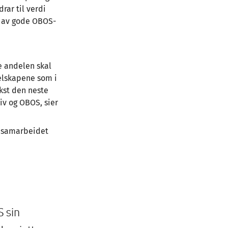
rar til verdi
 av gode OBOS-
e andelen skal
selskapene som i
ekst den neste
iv og OBOS, sier
g samarbeidet
S sin