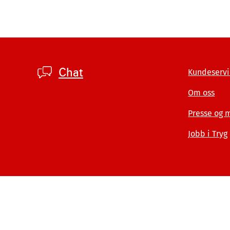
Footer
Chat
Kundeservi
private
Om oss
Presse og 
Jobb i Tryg
© Tryg Forsikring 2026
Postboks 7070, 5020 Ber