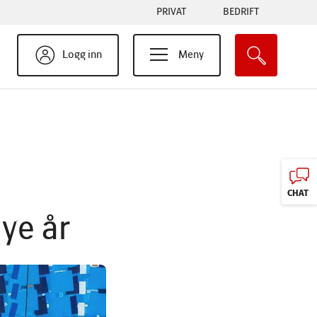
Tabs
PRIVAT
BEDRIFT
menu
Logg inn
Meny
CHAT
ye år