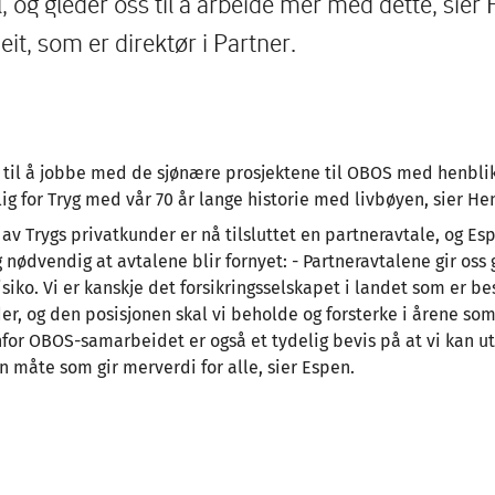
 og gleder oss til å arbeide mer med dette, sier 
it, som er direktør i Partner.
 til å jobbe med de sjønære prosjektene til OBOS med henblik
ig for Tryg med vår 70 år lange historie med livbøyen, sier He
av Trygs privatkunder er nå tilsluttet en partneravtale, og Es
og nødvendig at avtalene blir fornyet: - Partneravtalene gir oss
isiko. Vi er kanskje det forsikringsselskapet i landet som er 
r, og den posisjonen skal vi beholde og forsterke i årene s
for OBOS-samarbeidet er også et tydelig bevis på at vi kan ut
 måte som gir merverdi for alle, sier Espen.