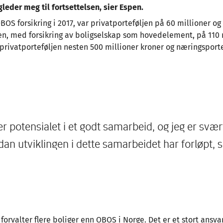
 gleder meg til fortsettelsen, sier Espen.
BOS forsikring i 2017, var privatporteføljen på 60 millioner og
en, med forsikring av boligselskap som hovedelement, på 110 m
privatporteføljen nesten 500 millioner kroner og næringsport
er potensialet i et godt samarbeid, og jeg er svæ
n utviklingen i dette samarbeidet har forløpt, 
 forvalter flere boliger enn OBOS i Norge. Det er et stort ansva