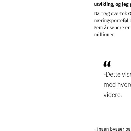
utvikling, og jeg
Da Tryg overtok O
næringsportefølj
Fem år senere er 
millioner.
-Dette vis
med hvorda
videre.
- Ingen bygger og