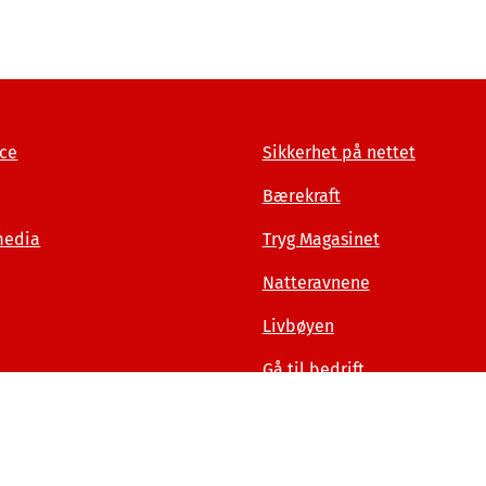
ce
Sikkerhet på nettet
Bærekraft
media
Tryg Magasinet
Natteravnene
Livbøyen
Gå til bedrift
Sammenlign våre priser med andre selskaper på fina
gen