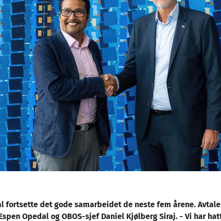
l fortsette det gode samarbeidet de neste fem årene. Avtale
 Espen Opedal og OBOS-sjef Daniel Kjølberg Siraj. - Vi har hatt