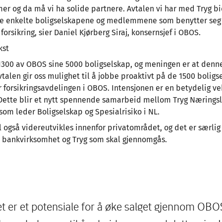
 og da må vi ha solide partnere. Avtalen vi har med Tryg bid
de enkelte boligselskapene og medlemmene som benytter seg
 forsikring, sier Daniel Kjørberg Siraj, konsernsjef i OBOS.
kst
å 1300 av OBOS sine 5000 boligselskap, og meningen er at denn
vtalen gir oss mulighet til å jobbe proaktivt på de 1500 bolig
r forsikringsavdelingen i OBOS. Intensjonen er en betydelig v
Dette blir et nytt spennende samarbeid mellom Tryg Næringsl
som leder Boligselskap og Spesialrisiko i NL.
 også videreutvikles innenfor privatområdet, og det er særli
bankvirksomhet og Tryg som skal gjennomgås.
det er et potensiale for å øke salget gjennom OBO