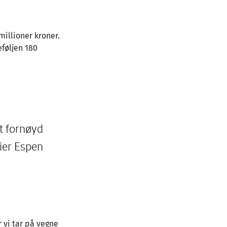
illioner kroner.
eføljen 180
rt fornøyd
sier Espen
r vi tar på vegne