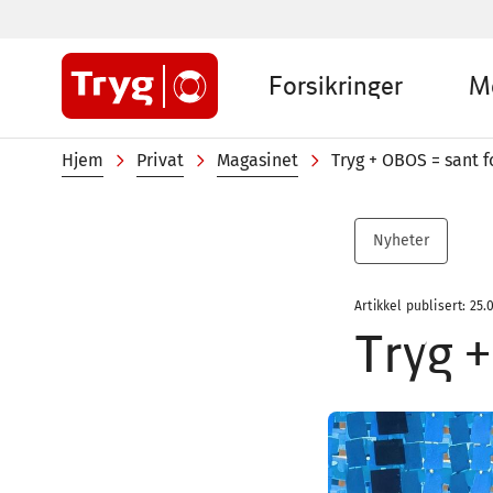
Hopp
til
Sub
hovedinnhold
Forsikringer
M
menu
Private
Navigasjonssti
Hjem
Privat
Magasinet
Tryg + OBOS = sant f
Nyheter
Artikkel publisert: 25.
Tryg +
Image