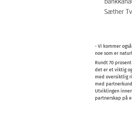
bankkanal,
Sæther Tve
- Vi kommer også
noe som er naturl
Rundt 70 prosent 
det er et viktig 
med oversiktlig r
med partnerkunde
Utviklingen innen
partnerskap på en