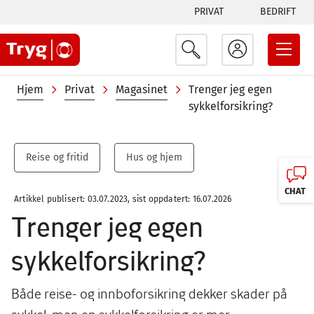
Tabs
Hopp
PRIVAT
BEDRIFT
til
menu
hovedinnhold
Navigasjonssti
Hjem
Privat
Magasinet
Trenger jeg egen
sykkelforsikring?
Reise og fritid
Hus og hjem
CHAT
Artikkel publisert: 03.07.2023, sist oppdatert: 16.07.2026
Trenger jeg egen
sykkelforsikring?
Både reise- og innboforsikring dekker skader på