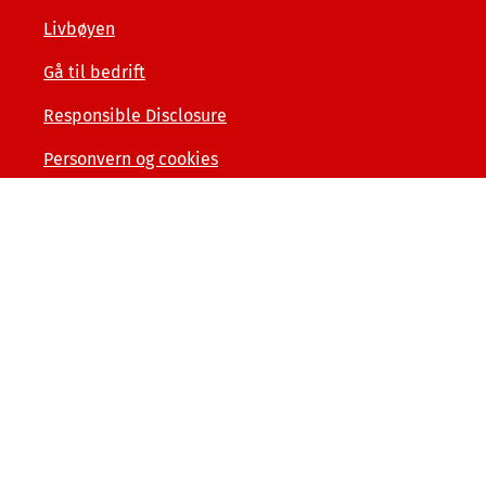
Livbøyen
Gå til bedrift
Responsible Disclosure
Personvern og cookies
Tilgjengelighetserklæring
Kunde- og forbrukerinformasjon
Åpenhet og menneskerettigheter
Varslerordning