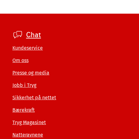
Footer
Chat
private
Kundeservice
Om oss
Presse og media
Jobb i Tryg
Sikkerhet på nettet
Bærekraft
Tryg Magasinet
Natteravnene