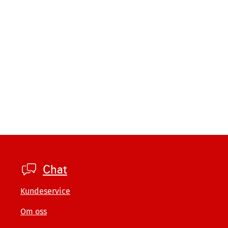
Footer
Chat
private
Kundeservice
Om oss