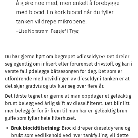
å gjøre noe med, men enkelt å forebygge
med biocid. En kork biocid når du fyller
tanken vil drepe mikrobene.
–Lise Norstrøm, Fagsjef i Tryg
Du har gjerne hørt om begrepet «dieseldyr»? Det dreier
seg egentlig om infisert eller forurenset drivstoff, og kan i
verste fall ødelegge båtsesongen for deg. Det som er
utfordrende med utviklingen av dieseldyr i tanken er at
det skjer gradvis og utvikler seg over flere år.
Det første tegnet er gjerne at man oppdager et gelèaktig
brunt belegg ved årlig skift av dieselfilteret. Det blir litt
mer belegg år for år frem til man har en gelèaktig brun
guffe som fyller hele filterhuset.
Bruk biocidtilsetning:
Biocid dreper dieseldyrene og
brukt som vedlikehold ved hver tankfylling, vil dette