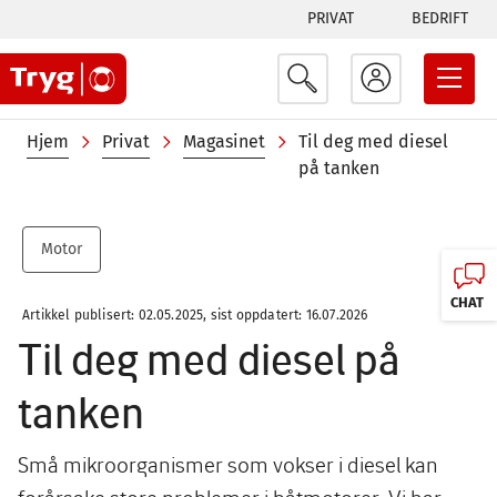
Tabs
Hopp
PRIVAT
BEDRIFT
til
menu
hovedinnhold
Navigasjonssti
Hjem
Privat
Magasinet
Til deg med diesel
på tanken
Motor
CHAT
Artikkel publisert: 02.05.2025, sist oppdatert: 16.07.2026
Til deg med diesel på
tanken
Små mikroorganismer som vokser i diesel kan