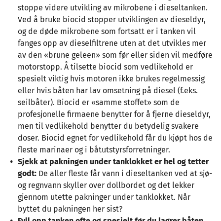
stoppe videre utvikling av mikrobene i dieseltanken.
Ved å bruke biocid stopper utviklingen av dieseldyr,
og de døde mikrobene som fortsatt er i tanken vil
fanges opp av dieselfiltrene uten at det utvikles mer
av den «brune geleen» som før eller siden vil medføre
motorstopp. Å tilsette biocid som vedlikehold er
spesielt viktig hvis motoren ikke brukes regelmessig
eller hvis båten har lav omsetning på diesel (f.eks.
seilbåter). Biocid er «samme stoffet» som de
profesjonelle firmaene benytter for å fjerne dieseldyr,
men til vedlikehold benytter du betydelig svakere
doser. Biocid egnet for vedlikehold får du kjøpt hos de
fleste marinaer og i båtutstyrsforretninger.
Sjekk at pakningen under tanklokket er hel og tetter
godt:
De aller fleste får vann i dieseltanken ved at sjø-
og regnvann skyller over dollbordet og det lekker
gjennom utette pakninger under tanklokket. Når
byttet du pakningen her sist?
Fyll opp tanken ofte og spesielt før du lagrer båten