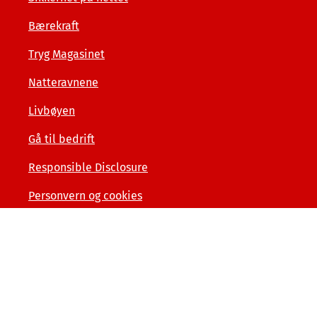
Bærekraft
Tryg Magasinet
Natteravnene
Livbøyen
Gå til bedrift
Responsible Disclosure
Personvern og cookies
Tilgjengelighetserklæring
Kunde- og forbrukerinformasjon
Åpenhet og menneskerettigheter
Varslerordning