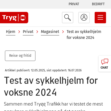
Tabs
Hopp
PRIVAT
BEDRIFT
til
menu
hovedinnhold
Navigasjonssti
Hjem
Privat
Magasinet
Test av sykkelhjelm
for voksne 2024
Reise og fritid
CHAT
Artikkel publisert: 12.05.2025, sist oppdatert: 16.07.2026
Test av sykkelhjelm for
voksne 2024
Sammen med Trygg Trafikk har vi testet de mest