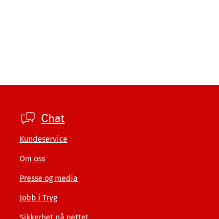
Footer
Chat
private
Kundeservice
Om oss
Presse og media
Jobb i Tryg
Sikkerhet på nettet