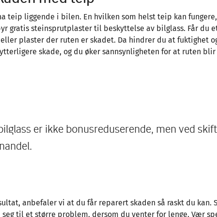
 ha teip liggende i bilen. En hvilken som helst teip kan funge
yr gratis steinsprutplaster til beskyttelse av bilglass. Får du e
 eller plaster der ruten er skadet. Da hindrer du at fuktighet 
 ytterligere skade, og du øker sannsynligheten for at ruten blir
bilglass er ikke bonusreduserende, men ved skift
enandel.
ultat, anbefaler vi at du får reparert skaden så raskt du kan. S
 seg til et større problem, dersom du venter for lenge. Vær sp