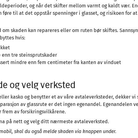
deperioder, og når det skifter mellom varmt og kaldt vær. En
føre til at det oppstår spenninger i glasset, og risikoen for a
d om skaden kan repareres eller om ruten bør skiftes. Sannsyn
byttes hvis:
ukket
e enn tre steinsprutskader
sert mindre enn fem centimeter fra kanten av vinduet
e og velg verksted
ller kasko og benytter et av våre avtaleverksteder, dekker vi
eparasjon av glassrute er det ingen egenandel. Egenandelen ve
frem av forsikringsvilkårene.
ma på nett og velg ditt nærmeste avtaleverksted.
rmabil, skal du også melde skaden via knappen under.