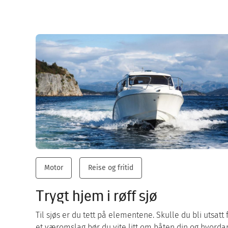
Motor
Reise og fritid
Trygt hjem i røff sjø
Til sjøs er du tett på elementene. Skulle du bli utsatt 
et væromslag bør du vite litt om båten din og hvorda