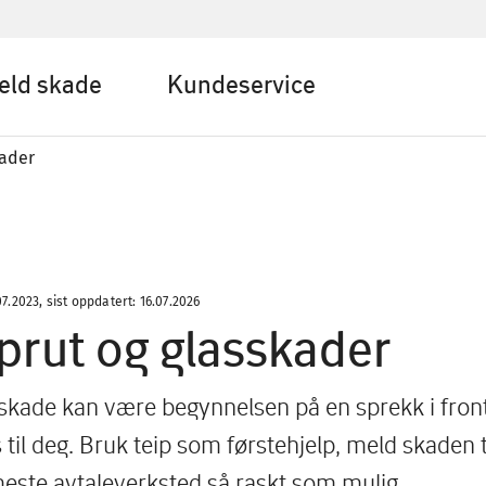
eld skade
Kundeservice
kader
07.2023, sist oppdatert: 16.07.2026
prut og glasskader
skade kan være begynnelsen på en sprekk i front
s til deg. Bruk teip som førstehjelp, meld skaden t
ste avtaleverksted så raskt som mulig.