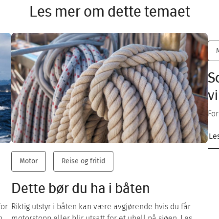
Les mer om dette temaet
S
v
For
Le
Motor
Reise og fritid
Dette bør du ha i båten
for
Riktig utstyr i båten kan være avgjørende hvis du får
n
motorstopp eller blir utsatt for et uhell på sjøen. Les