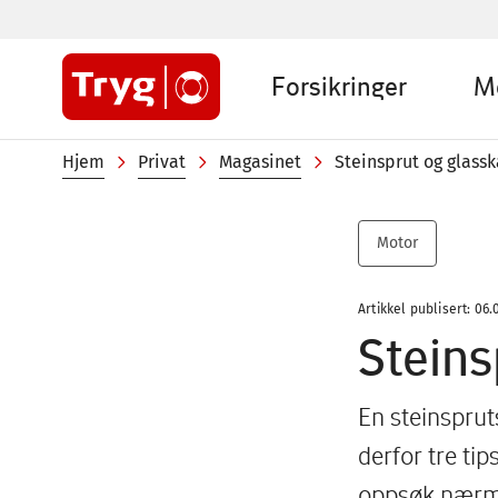
Hopp
til
Sub
hovedinnhold
Forsikringer
M
menu
Private
Navigasjonssti
Hjem
Privat
Magasinet
Steinsprut og glass
Motor
Artikkel publisert: 06.
Steins
En steinsprut
derfor tre tip
oppsøk nærme