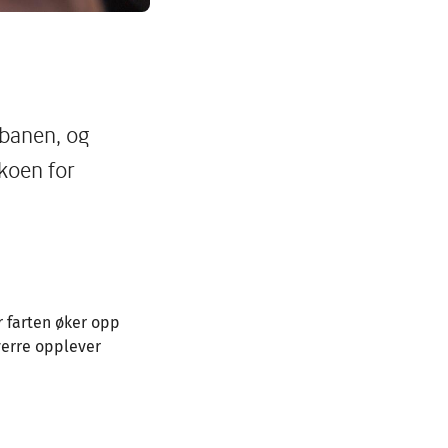
ibanen, og
koen for
r farten øker opp
verre opplever