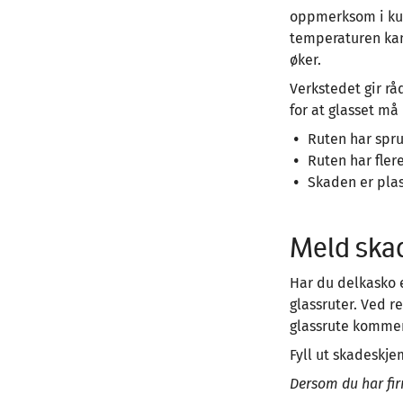
oppmerksom i kul
temperaturen kan 
øker.
Verkstedet gir rå
for at glasset må 
Ruten har spr
Ruten har fler
Skaden er plas
Meld skad
Har du delkasko e
glassruter. Ved r
glassrute kommer 
Fyll ut skadeskje
Dersom du har fi