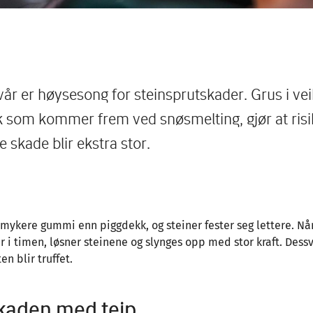
vår er høysesong for steinsprutskader. Grus i ve
k som kommer frem ved snøsmelting, gjør at risi
 skade blir ekstra stor.
 mykere gummi enn piggdekk, og steiner fester seg lettere. Nå
 i timen, løsner steinene og slynges opp med stor kraft. Dess
n blir truffet.
kaden med teip