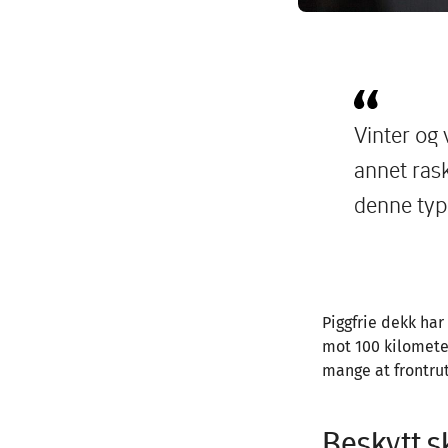
Vinter og 
annet ras
denne type
Piggfrie dekk har
mot 100 kilometer
mange at frontrute
Beskytt s