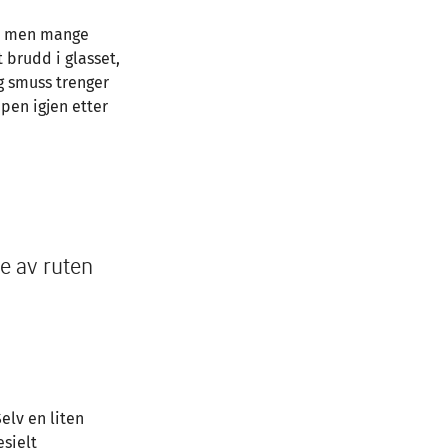
re, men mange
t brudd i glasset,
og smuss trenger
 pen igjen etter
e av ruten
elv en liten
esielt