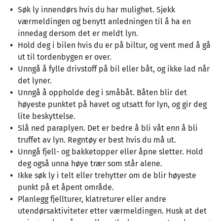
Søk ly innendørs hvis du har mulighet. Sjekk
værmeldingen og benytt anledningen til å ha en
innedag dersom det er meldt lyn.
Hold deg i bilen hvis du er på biltur, og vent med å gå
ut til tordenbygen er over.
Unngå å fylle drivstoff på bil eller båt, og ikke lad når
det lyner.
Unngå å oppholde deg i småbåt. Båten blir det
høyeste punktet på havet og utsatt for lyn, og gir deg
lite beskyttelse.
Slå ned paraplyen. Det er bedre å bli våt enn å bli
truffet av lyn. Regntøy er best hvis du må ut.
Unngå fjell- og bakketopper eller åpne sletter. Hold
deg også unna høye trær som står alene.
Ikke søk ly i telt eller trehytter om de blir høyeste
punkt på et åpent område.
Planlegg fjellturer, klatreturer eller andre
utendørsaktiviteter etter værmeldingen. Husk at det