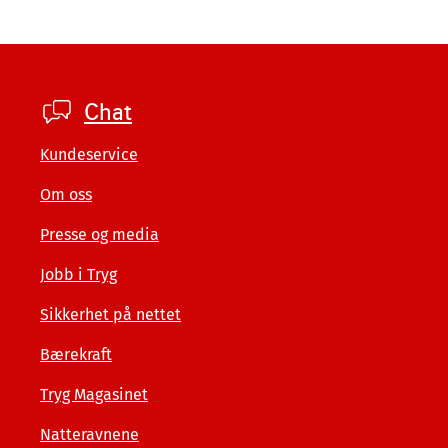
Footer
Chat
private
Kundeservice
Om oss
Presse og media
Jobb i Tryg
Sikkerhet på nettet
Bærekraft
Tryg Magasinet
Natteravnene