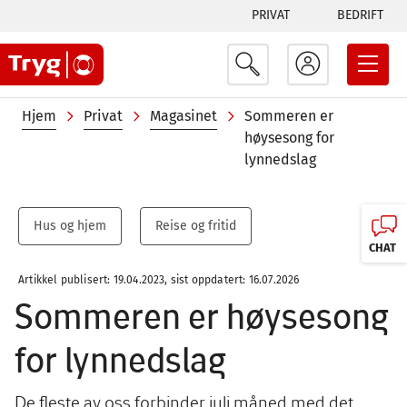
Tabs
Hopp
PRIVAT
BEDRIFT
til
menu
hovedinnhold
Navigasjonssti
Hjem
Privat
Magasinet
Sommeren er
høysesong for
lynnedslag
Hus og hjem
Reise og fritid
CHAT
Artikkel publisert: 19.04.2023, sist oppdatert: 16.07.2026
Sommeren er høysesong
for lynnedslag
De fleste av oss forbinder juli måned med det