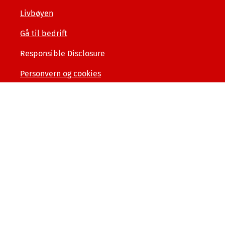
Livbøyen
Gå til bedrift
Responsible Disclosure
Personvern og cookies
Tilgjengelighetserklæring
Kunde- og forbrukerinformasjon
Åpenhet og menneskerettigheter
Varslerordning