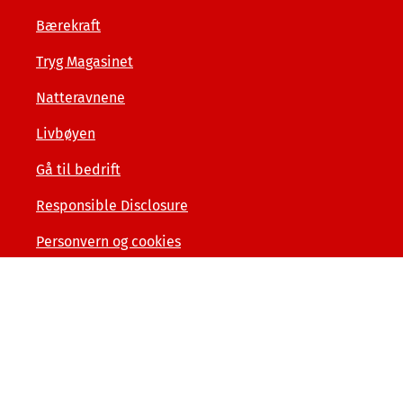
Bærekraft
Tryg Magasinet
Natteravnene
Livbøyen
Gå til bedrift
Responsible Disclosure
Personvern og cookies
Tilgjengelighetserklæring
Kunde- og forbrukerinformasjon
Åpenhet og menneskerettigheter
Varslerordning