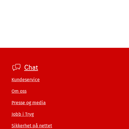
Footer
Chat
private
Kundeservice
Om oss
Presse og media
Jobb i Tryg
Sikkerhet på nettet