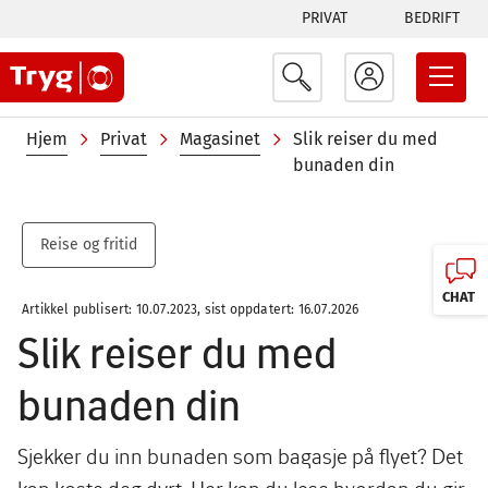
Tabs
Hopp
PRIVAT
BEDRIFT
til
menu
hovedinnhold
Navigasjonssti
Hjem
Privat
Magasinet
Slik reiser du med
bunaden din
Reise og fritid
CHAT
Artikkel publisert: 10.07.2023, sist oppdatert: 16.07.2026
Slik reiser du med
bunaden din
Sjekker du inn bunaden som bagasje på flyet? Det