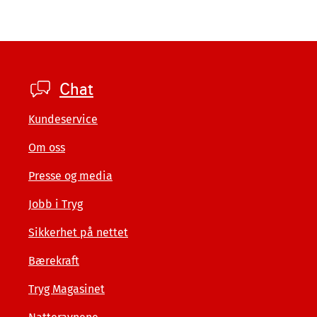
Footer
Chat
private
Kundeservice
Om oss
Presse og media
Jobb i Tryg
Sikkerhet på nettet
Bærekraft
Tryg Magasinet