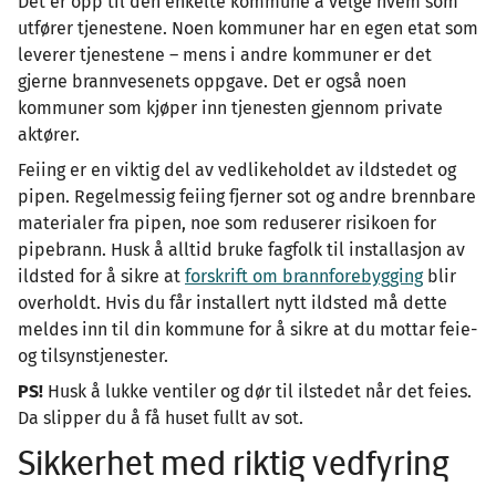
Det er opp til den enkelte kommune å velge hvem som
utfører tjenestene. Noen kommuner har en egen etat som
leverer tjenestene – mens i andre kommuner er det
gjerne brannvesenets oppgave. Det er også noen
kommuner som kjøper inn tjenesten gjennom private
aktører.
Feiing er en viktig del av vedlikeholdet av ildstedet og
pipen. Regelmessig feiing fjerner sot og andre brennbare
materialer fra pipen, noe som reduserer risikoen for
pipebrann. Husk å alltid bruke fagfolk til installasjon av
ildsted for å sikre at
forskrift om brannforebygging
blir
overholdt. Hvis du får installert nytt ildsted må dette
meldes inn til din kommune for å sikre at du mottar feie-
og tilsynstjenester.
PS!
Husk å lukke ventiler og dør til ilstedet når det feies.
Da slipper du å få huset fullt av sot.
Sikkerhet med riktig vedfyring