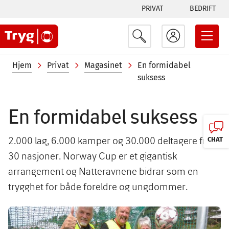
Tabs
Hopp
PRIVAT
BEDRIFT
til
menu
hovedinnhold
Navigasjonssti
Hjem
Privat
Magasinet
En formidabel
suksess
En formidabel suksess
2.000 lag, 6.000 kamper og 30.000 deltagere fra
CHAT
30 nasjoner. Norway Cup er et gigantisk
arrangement og Natteravnene bidrar som en
trygghet for både foreldre og ungdommer.
Image