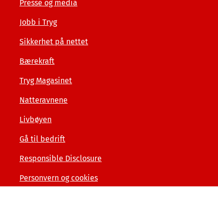
Presse og media
Jobb i Tryg
Sikkerhet på nettet
Bærekraft
Tryg Magasinet
Natteravnene
Livbøyen
Gå til bedrift
Responsible Disclosure
Personvern og cookies
Tilgjengelighetserklæring
Kunde- og forbrukerinformasjon