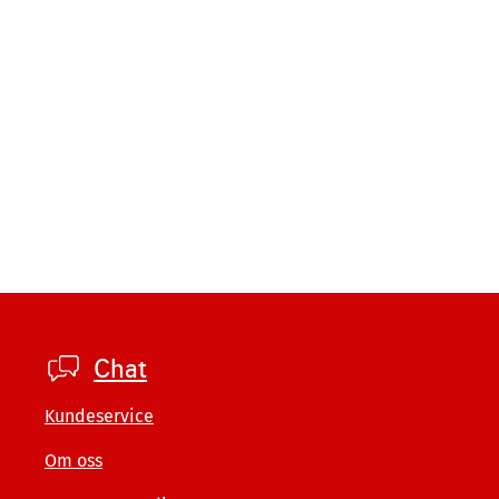
Footer
Chat
private
Kundeservice
Om oss