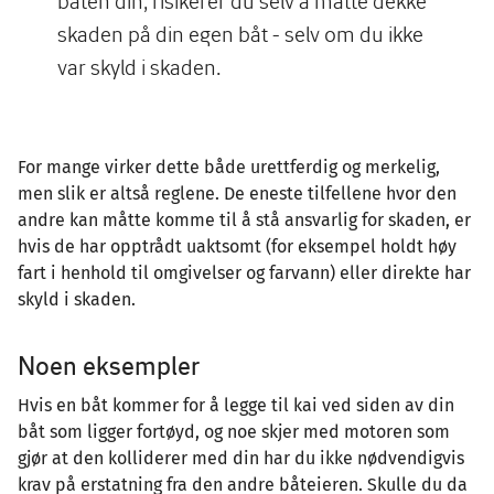
båten din, risikerer du selv å måtte dekke
skaden på din egen båt - selv om du ikke
var skyld i skaden.
For mange virker dette både urettferdig og merkelig,
men slik er altså reglene. De eneste tilfellene hvor den
andre kan måtte komme til å stå ansvarlig for skaden, er
hvis de har opptrådt uaktsomt (for eksempel holdt høy
fart i henhold til omgivelser og farvann) eller direkte har
skyld i skaden.
Noen eksempler
Hvis en båt kommer for å legge til kai ved siden av din
båt som ligger fortøyd, og noe skjer med motoren som
gjør at den kolliderer med din har du ikke nødvendigvis
krav på erstatning fra den andre båteieren. Skulle du da