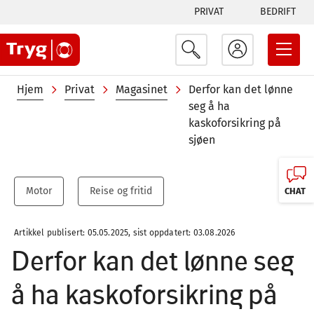
Tabs
Hopp
PRIVAT
BEDRIFT
til
menu
hovedinnhold
Navigasjonssti
Hjem
Privat
Magasinet
Derfor kan det lønne
seg å ha
kaskoforsikring på
sjøen
Motor
Reise og fritid
CHAT
Artikkel publisert: 05.05.2025, sist oppdatert: 03.08.2026
Derfor kan det lønne seg
å ha kaskoforsikring på