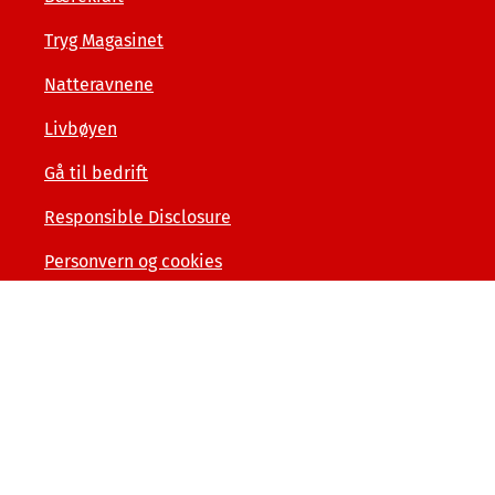
Tryg Magasinet
Natteravnene
Livbøyen
Gå til bedrift
Responsible Disclosure
Personvern og cookies
Tilgjengelighetserklæring
Kunde- og forbrukerinformasjon
Åpenhet og menneskerettigheter
Varslerordning