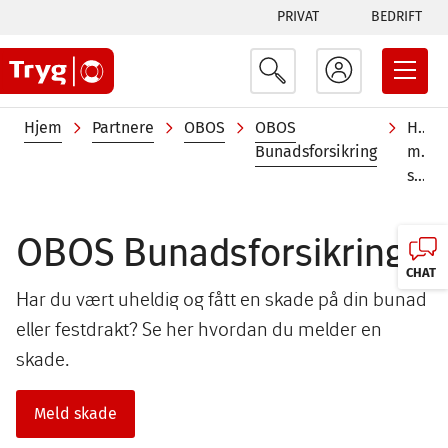
Tabs
Hopp
PRIVAT
BEDRIFT
til
menu
hovedinnhold
Navigasjonssti
Hjem
Partnere
OBOS
OBOS
Hvor
Bunadsforsikring
meld
skade
OBOS Bunadsforsikring
CHAT
Har du vært uheldig og fått en skade på din bunad
eller festdrakt? Se her hvordan du melder en
skade.
Meld skade