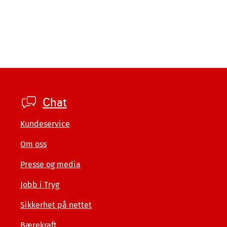
Footer
Chat
private
Kundeservice
Om oss
Presse og media
Jobb i Tryg
Sikkerhet på nettet
Bærekraft