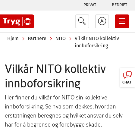
Tabs
Hopp
PRIVAT
BEDRIFT
til
menu
hovedinnhold
Navigasjonssti
Hjem
Partnere
NITO
Vilkår NITO kollektiv
innboforsikring
Vilkår NITO kollektiv
innboforsikring
CHAT
Her finner du vilkår for NITO sin kollektive
innboforsikring. Se hva som dekkes, hvordan
erstatningen beregnes og hvilket ansvar du selv
har for å begrense og forebygge skade.