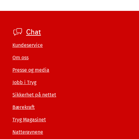
Footer
Chat
private
Kundeservice
Om oss
Presse og media
Jobb i Tryg
Sikkerhet på nettet
Bærekraft
Tryg Magasinet
Natteravnene