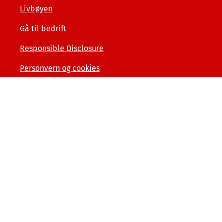
Livbøyen
Gå til bedrift
Responsible Disclosure
Personvern og cookies
Tilgjengelighetserklæring
Kunde- og forbrukerinformasjon
Åpenhet og menneskerettigheter
Varslerordning