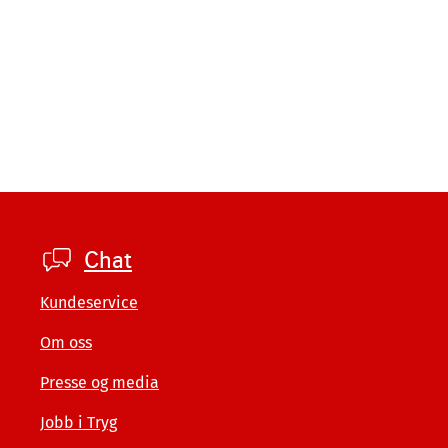
Footer
Chat
private
Kundeservice
Om oss
Presse og media
Jobb i Tryg