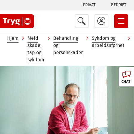
Tabs
Hopp
PRIVAT
BEDRIFT
til
menu
hovedinnhold
Navigasjonssti
Hjem
Meld
Behandling
Sykdom og
skade,
og
arbeidsuførhet
tap og
personskader
sykdom
Image
CHAT