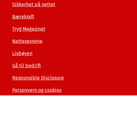
Sikkerhet på nettet
Bærekraft
Tryg Magasinet
Natteravnene
Livbøyen
Gå til bedrift
Responsible Disclosure
Personvern og cookies
Tilgjengelighetserklæring
Kunde- og forbrukerinformasjon
Åpenhet og menneskerettigheter