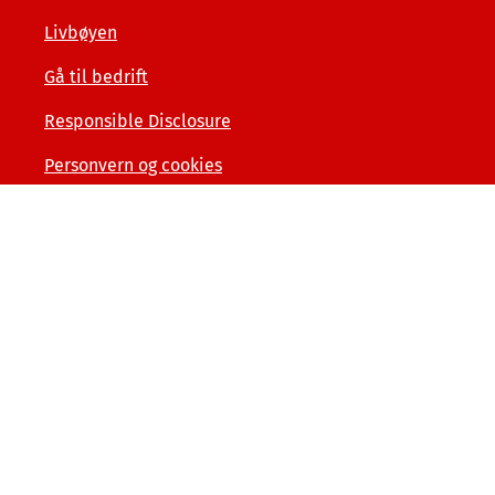
Livbøyen
Gå til bedrift
Responsible Disclosure
Personvern og cookies
Tilgjengelighetserklæring
Kunde- og forbrukerinformasjon
Åpenhet og menneskerettigheter
Varslerordning