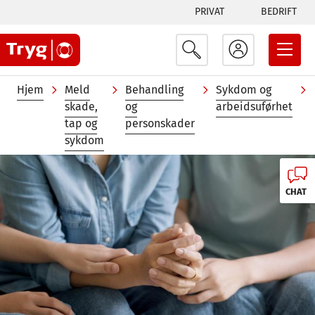
Tabs
Hopp
PRIVAT
BEDRIFT
til
menu
hovedinnhold
Navigasjonssti
Hjem
Meld
Behandling
Sykdom og
skade,
og
arbeidsuførhet
tap og
personskader
sykdom
Image
CHAT