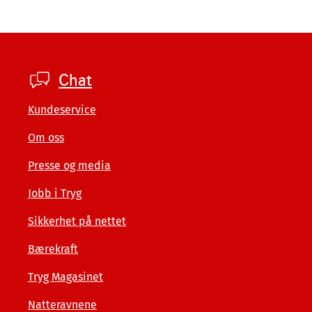
Footer
Chat
private
Kundeservice
Om oss
Presse og media
Jobb i Tryg
Sikkerhet på nettet
Bærekraft
Tryg Magasinet
Natteravnene