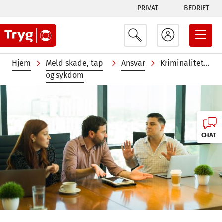
Tabs
Hopp
PRIVAT
BEDRIFT
til
menu
hovedinnhold
Navigasjonssti
Hjem
Meld skade, tap
Ansvar
Kriminalitetsforsikring
og sykdom
Image
CHAT