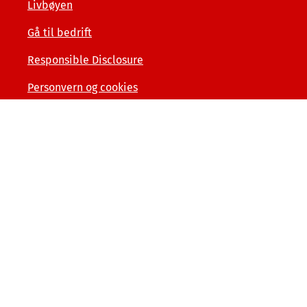
Livbøyen
Gå til bedrift
Responsible Disclosure
Personvern og cookies
Tilgjengelighetserklæring
Kunde- og forbrukerinformasjon
Åpenhet og menneskerettigheter
Varslerordning
Sammenlign våre priser med andre selskaper på