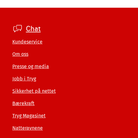
Footer
Chat
private
Kundeservice
Om oss
Presse og media
Jobb i Tryg
Sikkerhet på nettet
Bærekraft
Tryg Magasinet
Natteravnene