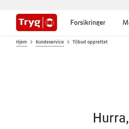
Hopp
til
Sub
hovedinnhold
Forsikringer
M
menu
Private
Navigasjonssti
Hjem
Kundeservice
Tilbud opprettet
Hurra,