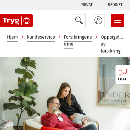
Tabs
Hopp
PRIVAT
BEDRIFT
til
menu
hovedinnhold
Navigasjonssti
Hjem
Kundeservice
Forsikringene
Oppsigelse
dine
av
forsikring
Image
CHAT