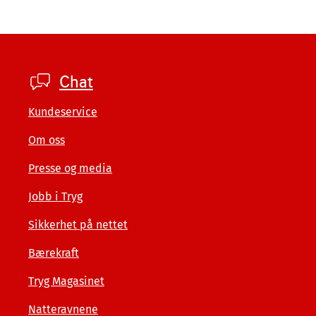
Footer
Chat
private
Kundeservice
Om oss
Presse og media
Jobb i Tryg
Sikkerhet på nettet
Bærekraft
Tryg Magasinet
Natteravnene