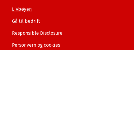
Livbøyen
Gå til bedrift
Responsible Disclosure
Personvern og cookies
Tilgjengelighetserklæring
Kunde- og forbrukerinformasjon
Åpenhet og menneskerettigheter
Varslerordning