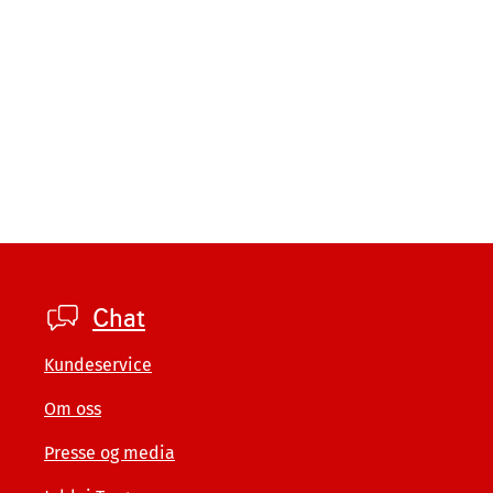
Footer
Chat
private
Kundeservice
Om oss
Presse og media