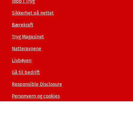
Jobb i Tryg
Sikkerhet på nettet
Bærekraft
Tryg Magasinet
Natteravnene
Livbøyen
Gå til bedrift
Responsible Disclosure
Personvern og cookies
Tilgjengelighetserklæring
Kunde- og forbrukerinformasjon
Åpenhet og menneskerettigheter