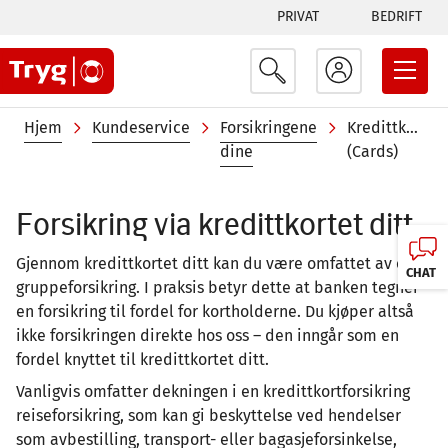
Tabs
Hopp
PRIVAT
BEDRIFT
til
menu
hovedinnhold
Navigasjonssti
Hjem
Kundeservice
Forsikringene
Kredittkort
dine
(Cards)
Forsikring via kredittkortet ditt
Gjennom kredittkortet ditt kan du være omfattet av en
CHAT
gruppeforsikring. I praksis betyr dette at banken tegner
en forsikring til fordel for kortholderne. Du kjøper altså
ikke forsikringen direkte hos oss – den inngår som en
fordel knyttet til kredittkortet ditt.
Vanligvis omfatter dekningen i en kredittkortforsikring
reiseforsikring, som kan gi beskyttelse ved hendelser
som avbestilling, transport- eller bagasjeforsinkelse,