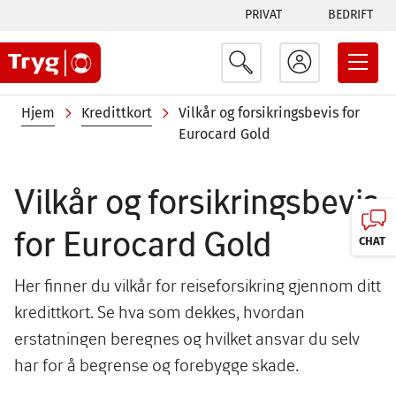
Tabs
Hopp
PRIVAT
BEDRIFT
til
menu
hovedinnhold
Navigasjonssti
Hjem
Kredittkort
Vilkår og forsikringsbevis for
Eurocard Gold
Vilkår og forsikringsbevis
for Eurocard Gold
CHAT
Her finner du vilkår for reiseforsikring gjennom ditt
kredittkort. Se hva som dekkes, hvordan
erstatningen beregnes og hvilket ansvar du selv
har for å begrense og forebygge skade.