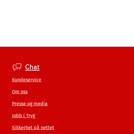
Footer
Chat
private
Kundeservice
Om oss
Presse og media
Jobb i Tryg
Sikkerhet på nettet