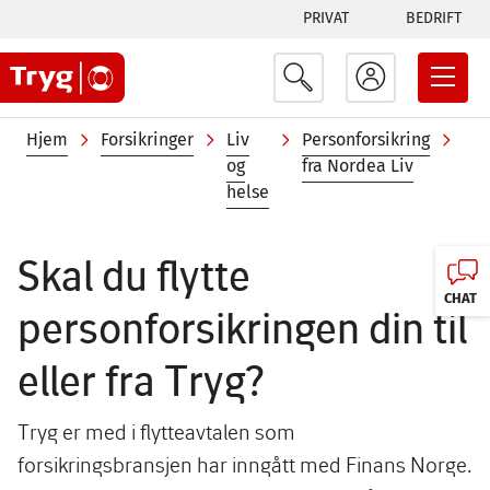
Tabs
Hopp
PRIVAT
BEDRIFT
til
menu
hovedinnhold
Navigasjonssti
Hjem
Forsikringer
Liv
Personforsikring
Fly
og
fra Nordea Liv
personforsikring?
helse
Skal du flytte
CHAT
personforsikringen din til
eller fra Tryg?
Tryg er med i flytteavtalen som
forsikringsbransjen har inngått med Finans Norge.