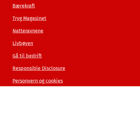
Bærekraft
Tryg Magasinet
Natteravnene
Livbøyen
Gå til bedrift
Responsible Disclosure
Personvern og cookies
Tilgjengelighetserklæring
Kunde- og forbrukerinformasjon
Åpenhet og menneskerettigheter
Varslerordning