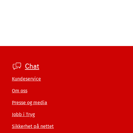
Footer
Chat
private
Kundeservice
Om oss
Presse og media
Jobb i Tryg
Sikkerhet på nettet