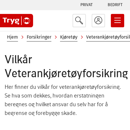
Tabs
Hopp
PRIVAT
BEDRIFT
til
menu
hovedinnhold
Navigasjonssti
Hjem
Forsikringer
Kjøretøy
Veterankjøretøyforsi
Vilkår
Veterankjøretøyforsikring
Her finner du vilkår for veterankjøretøyforsikring.
Se hva som dekkes, hvordan erstatningen
beregnes og hvilket ansvar du selv har for å
begrense og forebygge skade.