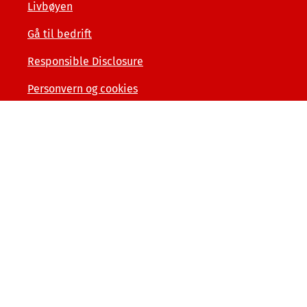
Livbøyen
Gå til bedrift
Responsible Disclosure
Personvern og cookies
Tilgjengelighetserklæring
Kunde- og forbrukerinformasjon
Åpenhet og menneskerettigheter
Varslerordning
Sammenlign våre priser med andre selskaper på