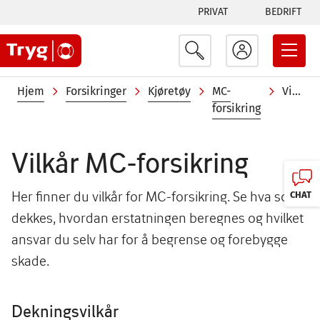
Tabs
Hopp
PRIVAT
BEDRIFT
til
menu
hovedinnhold
Navigasjonssti
Hjem
Forsikringer
Kjøretøy
MC-
Vilkår
forsikring
Vilkår MC-forsikring
Her finner du vilkår for MC-forsikring. Se hva som
CHAT
dekkes, hvordan erstatningen beregnes og hvilket
ansvar du selv har for å begrense og forebygge
skade.
Dekningsvilkår