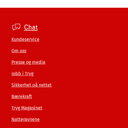
Footer
Chat
private
Kundeservice
Om oss
Presse og media
Jobb i Tryg
Sikkerhet på nettet
Bærekraft
Tryg Magasinet
Natteravnene