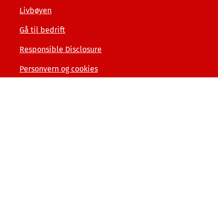
Livbøyen
Gå til bedrift
Responsible Disclosure
Personvern og cookies
Tilgjengelighetserklæring
Kunde- og forbrukerinformasjon
Åpenhet og menneskerettigheter
Varslerordning