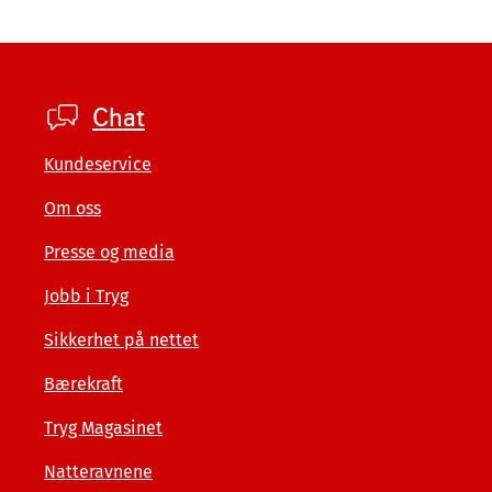
Footer
Chat
private
Kundeservice
Om oss
Presse og media
Jobb i Tryg
Sikkerhet på nettet
Bærekraft
Tryg Magasinet
Natteravnene