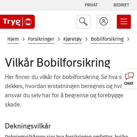
Tabs
Hopp
PRIVAT
BEDRIFT
til
menu
hovedinnhold
Navigasjonssti
Hjem
Forsikringer
Kjøretøy
Bobilforsikring
Vi
Vilkår Bobilforsikring
Her finner du vilkår for bobilforsikring. Se hva som
CHAT
dekkes, hvordan erstatningen beregnes og hvilket
ansvar du selv har for å begrense og forebygge
skade.
Dekningsvilkår
Dekningsvilkårene sier hva forsikringen omfatter, hvilke