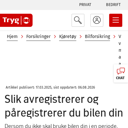
Tabs
Hopp
PRIVAT
BEDRIFT
til
menu
hovedinnhold
Navigasjonssti
Hjem
Forsikringer
Kjøretøy
Bilforsikring
Vikt
ved
midl
avre
av
bil
CHAT
Artikkel publisert: 17.03.2025, sist oppdatert: 06.08.2026
Slik avregistrerer og
påregistrerer du bilen din
Dersom du ikke skal bruke bilen din i en periode,