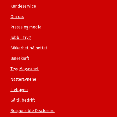
private
Kundeservice
Om oss
Presse og media
Jobb i Tryg
Sikkerhet på nettet
Bærekraft
Tryg Magasinet
Natteravnene
Livbøyen
Gå til bedrift
Responsible Disclosure