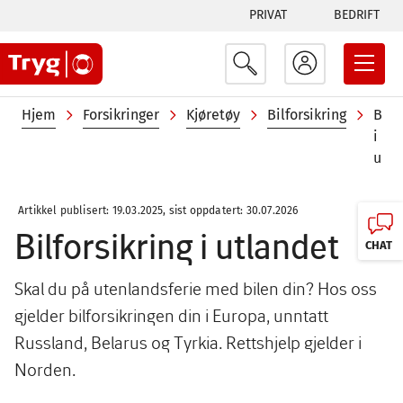
Tabs
Hopp
PRIVAT
BEDRIFT
til
menu
hovedinnhold
Navigasjonssti
Hjem
Forsikringer
Kjøretøy
Bilforsikring
Bilf
i
utlandet
Artikkel publisert: 19.03.2025, sist oppdatert: 30.07.2026
Bilforsikring i utlandet
CHAT
Skal du på utenlandsferie med bilen din? Hos oss
gjelder bilforsikringen din i Europa, unntatt
Russland, Belarus og Tyrkia. Rettshjelp gjelder i
Norden.