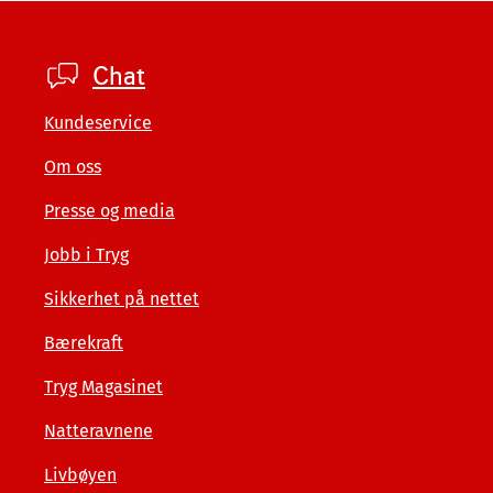
Footer
Chat
private
Kundeservice
Om oss
Presse og media
Jobb i Tryg
Sikkerhet på nettet
Bærekraft
Tryg Magasinet
Natteravnene
Livbøyen