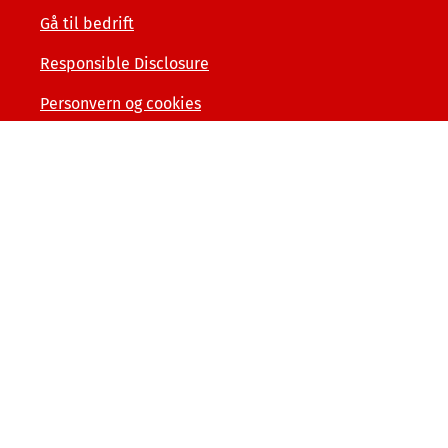
Gå til bedrift
Responsible Disclosure
Personvern og cookies
Tilgjengelighetserklæring
Kunde- og forbrukerinformasjon
Åpenhet og menneskerettigheter
Varslerordning
Sammenlign våre priser med andre selskaper på
finansportalen.no