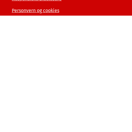
Personvern og cookies
Tilgjengelighetserklæring
Kunde- og forbrukerinformasjon
Åpenhet og menneskerettigheter
Varslerordning
Sammenlign våre priser med andre selskaper på
finansportalen.no
© Tryg Forsikring 2026
Postboks 7070, 5020 Bergen