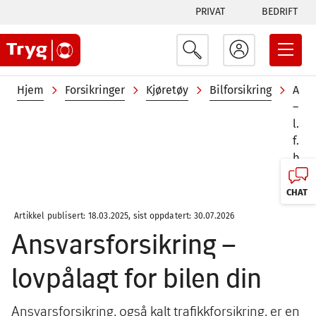
Tabs
Hopp
PRIVAT
BEDRIFT
til
menu
hovedinnhold
Navigasjonssti
Hjem
Forsikringer
Kjøretøy
Bilforsikring
Ansv
–
lovp
for
bile
din
CHAT
Artikkel publisert: 18.03.2025, sist oppdatert: 30.07.2026
Ansvarsforsikring –
lovpålagt for bilen din
Ansvarsforsikring, også kalt trafikkforsikring, er en