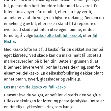
bil, passer den best for eldre biler med lav verdi. Er
bilen din av nyere årsmodell, eller har høy verdi,
anbefaler vi at du velger en høyere dekning. Dersom du
er avhengig av bil, eller ikke i stand til å reparere en
eventuell skade på bilen utav egen lomme, er det
fornuftig å velge
kasko (ofte kalt full kasko)
, eller
Bil
Ekstra
.
Med kasko (ofte kalt full kasko) får du dekket skader på
eget kjøretøy. Ved skade kan du maksimalt få utbetalt
markedsverdien på bilen din. Dette er grunnen til at
biler med lavere verdi bør ha lavere dekning, som for
eksempel delkasko. En delkaskoforsikring dekker blant
annet brann, tyveri, glasskader og veihjelp.
Les mer om delkasko vs. full kasko
Uansett hva du velger, anbefaler vi sterkt den valgfrie
tilleggsdekningen for fører- og passasjerulykke. Dette er
en rimelig ulykkesforsikring som kan gi