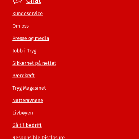
Footer
Chat
private
Kundeservice
Om oss
Presse og media
Jobb i Tryg
Sikkerhet på nettet
Bærekraft
Tryg Magasinet
Natteravnene
Livbøyen
Gå til bedrift
Responsible Disclosure