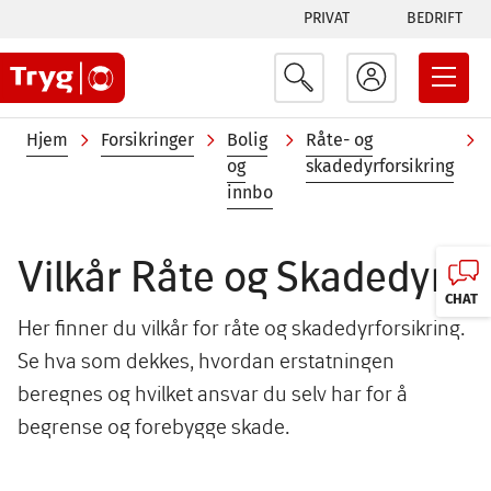
Tabs
Hopp
PRIVAT
BEDRIFT
til
menu
hovedinnhold
Navigasjonssti
Hjem
Forsikringer
Bolig
Råte- og
og
skadedyrforsikring
innbo
Vilkår Råte og Skadedyr
CHAT
Her finner du vilkår for råte og skadedyrforsikring.
Se hva som dekkes, hvordan erstatningen
beregnes og hvilket ansvar du selv har for å
begrense og forebygge skade.