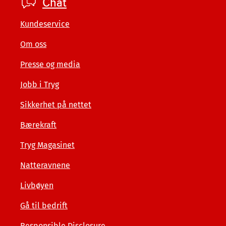
Footer
Chat
private
Kundeservice
Om oss
Presse og media
Jobb i Tryg
Sikkerhet på nettet
Bærekraft
Tryg Magasinet
Natteravnene
Livbøyen
Gå til bedrift
Responsible Disclosure