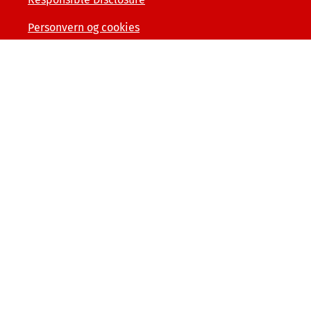
Personvern og cookies
Tilgjengelighetserklæring
Kunde- og forbrukerinformasjon
Åpenhet og menneskerettigheter
Varslerordning
Sammenlign våre priser med andre selskaper på
finansportalen.no
© Tryg Forsikring 2026
Postboks 7070, 5020 Bergen