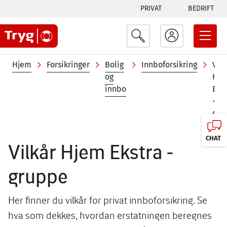
Tabs
Hopp
PRIVAT
BEDRIFT
til
menu
hovedinnhold
Navigasjonssti
Hjem
Forsikringer
Bolig
Innboforsikring
Vilk
og
Hje
innbo
Eks
-
gruppe
CHAT
Vilkår Hjem Ekstra -
gruppe
Her finner du vilkår for privat innboforsikring. Se
hva som dekkes, hvordan erstatningen beregnes