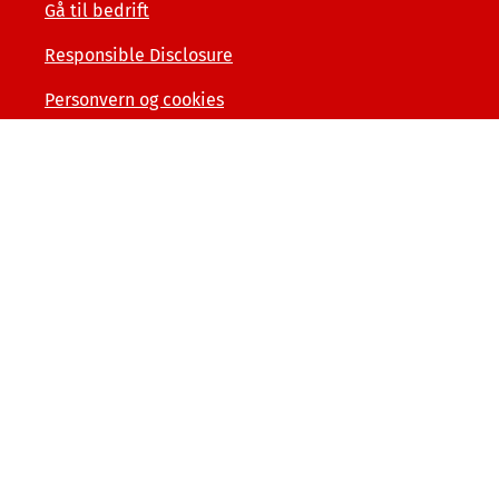
Gå til bedrift
Responsible Disclosure
Personvern og cookies
Tilgjengelighetserklæring
Kunde- og forbrukerinformasjon
Åpenhet og menneskerettigheter
Varslerordning
Sammenlign våre priser med andre selskaper på
finansportalen.no