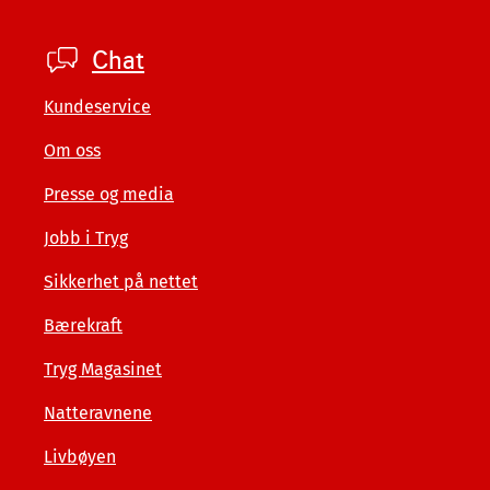
Footer
Chat
private
Kundeservice
Om oss
Presse og media
Jobb i Tryg
Sikkerhet på nettet
Bærekraft
Tryg Magasinet
Natteravnene
Livbøyen