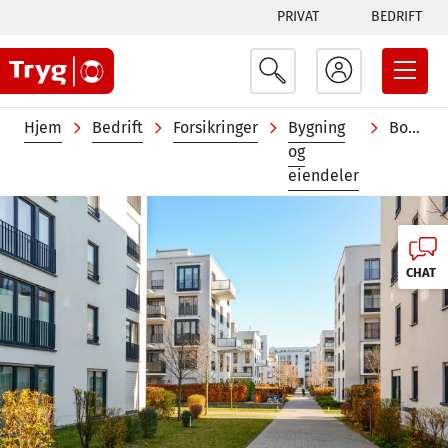
Tabs
Hopp
PRIVAT
BEDRIFT
til
menu
hovedinnhold
Navigasjonssti
Hjem
Bedrift
Forsikringer
Bygning
Boligselskapsforsikring
og
eiendeler
Image
CHAT