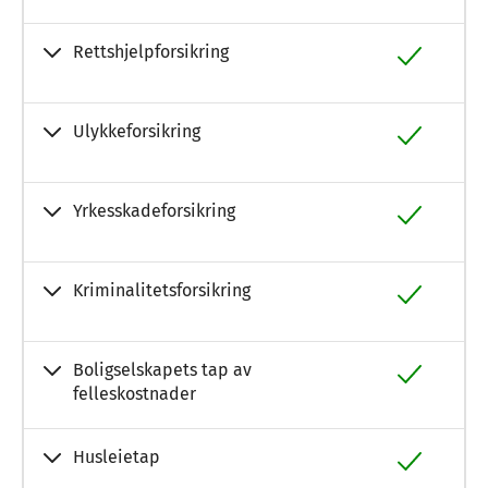
Rettshjelpforsikring
Ulykkeforsikring
Yrkesskadeforsikring
Kriminalitetsforsikring
Boligselskapets tap av
felleskostnader
Husleietap