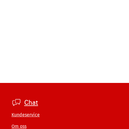
Footer
Chat
company
Kundeservice
Om oss