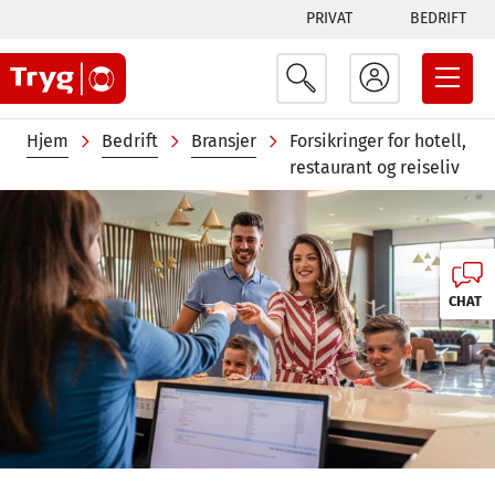
Tabs
Hopp
PRIVAT
BEDRIFT
til
menu
hovedinnhold
Navigasjonssti
Hjem
Bedrift
Bransjer
Forsikringer for hotell,
restaurant og reiseliv
Image
CHAT