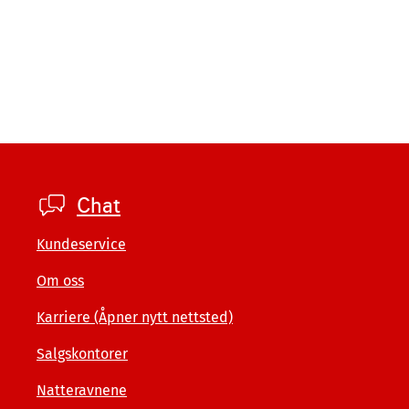
Footer
Chat
company
Kundeservice
Om oss
Karriere (Åpner nytt nettsted)
Salgskontorer
Natteravnene