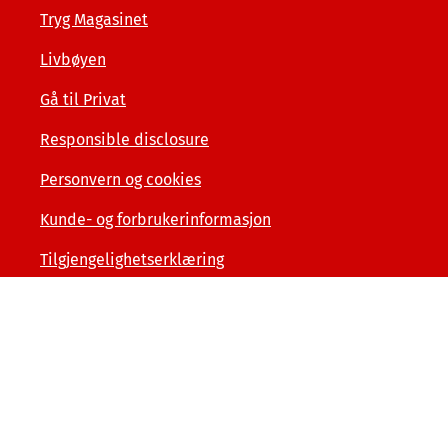
Tryg Magasinet
Livbøyen
Gå til Privat
Responsible disclosure
Personvern og cookies
Kunde- og forbrukerinformasjon
Tilgjengelighetserklæring
Sammenlign våre priser med andre selskaper på
finansportalen.no